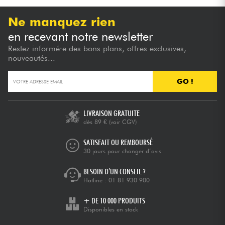
Ne manquez rien
en recevant notre newsletter
Restez informé·e des bons plans, offres exclusives,
nouveautés...
GO !
LIVRAISON GRATUITE
dès 89 €
(voir CGV)
SATISFAIT OU REMBOURSÉ
30 jours pour changer d’avis
BESOIN D’UN CONSEIL ?
Hotline :
01 81 930 900
+ DE 10 000 PRODUITS
Disponibles en stock