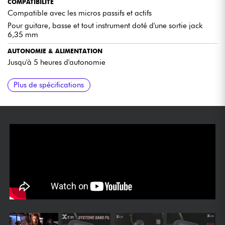
COMPATIBILITÉ
Compatible avec les micros passifs et actifs
Pour guitare, basse et tout instrument doté d'une sortie jack
6,35 mm
AUTONOMIE & ALIMENTATION
Jusqu'à 5 heures d'autonomie
ACCESSOIRES INCLUS
FINITION
Plus de spécifications
Livré avec un étui de transport
Sunburst