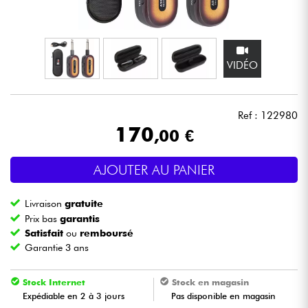
Casques
Micros & HF
VIDÉO
DJ
Ref : 122980
Sono
170
,00 €
Eclairage
AJOUTER AU PANIER
Batteries & Percu
Livraison
gratuite
Prix bas
garantis
Vents
Satisfait
ou
remboursé
Garantie 3 ans
Violons & Quatuor
Stock Internet
Stock en magasin
Expédiable en 2 à 3 jours
Pas disponible en magasin
Eveil Musical