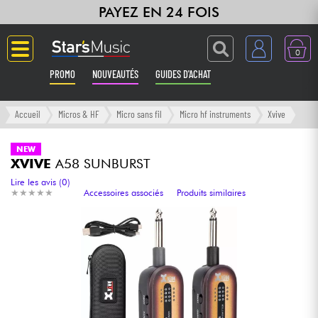
PAYEZ EN 24 FOIS
0
PROMO
NOUVEAUTÉS
GUIDES D'ACHAT
Langue
Accueil
Micros & HF
Micro sans fil
Micro hf instruments
Xvive
Guitares & Basses
NEW
XVIVE
A58 SUNBURST
Amplis & Effets
Lire les avis (0)
★
★
★
★
★
★
★
★
★
★
Accessoires associés
Produits similaires
Claviers & Pianos
Synthés & Sampleurs
Home Studio