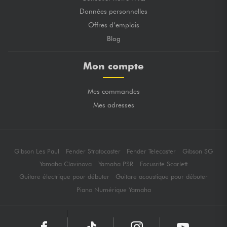
Données personnelles
Offres d’emplois
Blog
Mon compte
Mes commandes
Mes adresses
Gibson Les Paul
Fender Stratocaster
Fender Telecaster
Gibson SG
Yamaha Clavinova
Yamaha PSR
Focusrite Scarlett
Guitare électrique pour débuter
Guitare acoustique pour débuter
Piano Numérique Yamaha