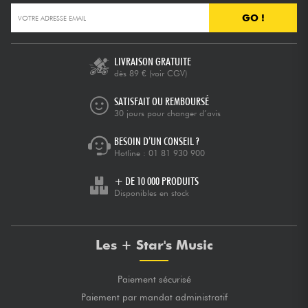
GO !
LIVRAISON GRATUITE
dès 89 €
(voir CGV)
SATISFAIT OU REMBOURSÉ
30 jours pour changer d’avis
BESOIN D’UN CONSEIL ?
Hotline :
01 81 930 900
+ DE 10 000 PRODUITS
Disponibles en stock
Les + Star's Music
Paiement sécurisé
Paiement par mandat administratif