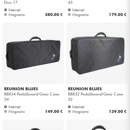
Duo 17
43
Internet
Internet
Câbles & Access.
Magasins
380.00 €
Magasins
179.00 €
HiFi
Packs
Voir nos marques
REUNION BLUES
REUNION BLUES
RBX34 Pedalboard/Gear Case
RBX32 Pedalboard/Gear Case
34
32
Internet
Internet
Magasins
149.00 €
Magasins
139.00 €