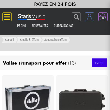
PAYEZ EN 24 FOIS
0
PROMO
NOUVEAUTÉS
GUIDES D'ACHAT
Langue
Accueil
Amplis & Effets
Accessoires effets
Guitares & Basses
Valise transport pour effet
(13)
Amplis & Effets
Filtrer
Claviers & Pianos
Synthés & Sampleurs
Home Studio