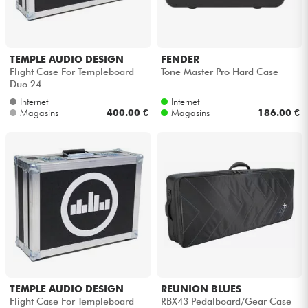
Casques
Micros & HF
TEMPLE AUDIO DESIGN
FENDER
Flight Case For Templeboard
Tone Master Pro Hard Case
Duo 24
DJ
Internet
Internet
Magasins
400.00 €
Magasins
186.00 €
Sono
Eclairage
Batteries & Percu
Vents
Violons & Quatuor
TEMPLE AUDIO DESIGN
REUNION BLUES
Flight Case For Templeboard
RBX43 Pedalboard/Gear Case
Eveil Musical