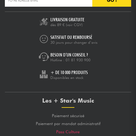
GO !
Câbles & Access.
LIVRAISON GRATUITE
dès 89 €
(voir CGV)
HiFi
SATISFAIT OU REMBOURSÉ
30 jours pour changer d’avis
Packs
BESOIN D’UN CONSEIL ?
Hotline :
01 81 930 900
Voir nos marques
+ DE 10 000 PRODUITS
Disponibles en stock
Les + Star's Music
Paiement sécurisé
Paiement par mandat administratif
Pass Culture