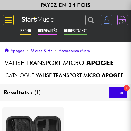
PAYEZ EN 24 FOIS
0
PROMO
NOUVEAUTÉS
GUIDES D'ACHAT
Langue
Apogee
•
Micros & HF
•
Accessoires Micro
Guitares & Basses
VALISE TRANSPORT MICRO
APOGEE
Amplis & Effets
CATALOGUE
VALISE TRANSPORT MICRO
APOGEE
1
Claviers & Pianos
Resultats :
(1)
Filtrer
Synthés & Sampleurs
Home Studio