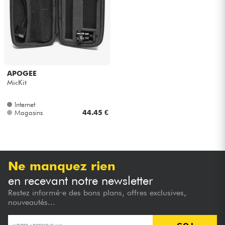
Casques
Micros & HF
DJ
APOGEE
MicKit
Sono
Internet
Magasins
44.45 €
Eclairage
Batteries & Percu
Ne manquez rien
Vents
en recevant notre newsletter
Restez informé·e des bons plans, offres exclusives,
Violons & Quatuor
nouveautés...
Eveil Musical