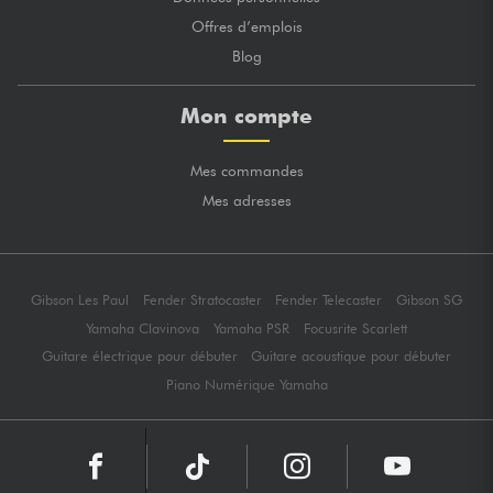
Offres d’emplois
Blog
Mon compte
Mes commandes
Mes adresses
Gibson Les Paul
Fender Stratocaster
Fender Telecaster
Gibson SG
Yamaha Clavinova
Yamaha PSR
Focusrite Scarlett
Guitare électrique pour débuter
Guitare acoustique pour débuter
Piano Numérique Yamaha