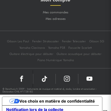
Mes commandes
Mes adresses
Gibson Les Paul
Fender Stratocaster
Fender Telecaster
Gibson SG
Yamaha Clavinova
Yamaha PSR
Focusrite Scarlett
Guitare électrique pour débuter
Guitare acoustique pour débuter
Piano Numérique Yamaha
© StarsMusic.fr 2009 - Instruments de musique et matériel dj, studio, lumière et sonorisation -
Déclaration CNIL N°1728182
Vos choix en matière de confidentialité
Notification lors de la collecte