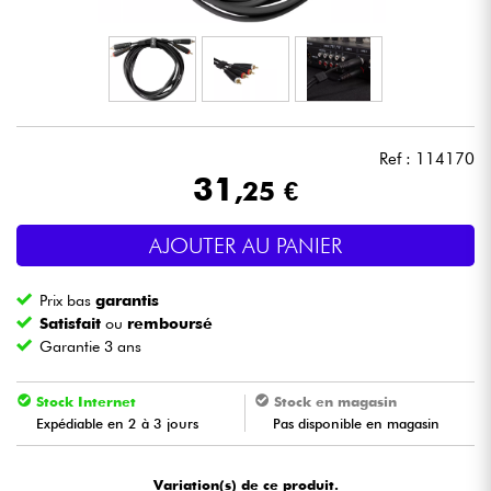
Casques
Micros & HF
DJ
Ref : 114170
31
,25 €
Sono
AJOUTER AU PANIER
Eclairage
Prix bas
garantis
Batteries & Percu
Satisfait
ou
remboursé
Garantie 3 ans
Vents
Stock Internet
Stock en magasin
Expédiable en 2 à 3 jours
Pas disponible en magasin
Violons & Quatuor
Eveil Musical
Variation(s) de ce produit.