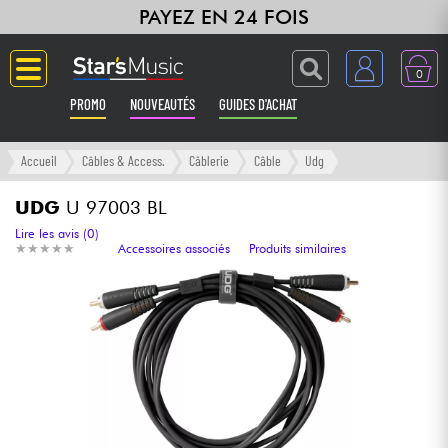
PAYEZ EN 24 FOIS
0
PROMO
NOUVEAUTÉS
GUIDES D'ACHAT
Langue
Accueil
Câbles & Access.
Câblerie
Câble
Udg
Guitares & Basses
UDG
U 97003 BL
Lire les avis (0)
★
★
★
★
★
★
★
★
★
★
Accessoires associés
Produits similaires
Amplis & Effets
Claviers & Pianos
Synthés & Sampleurs
Home Studio