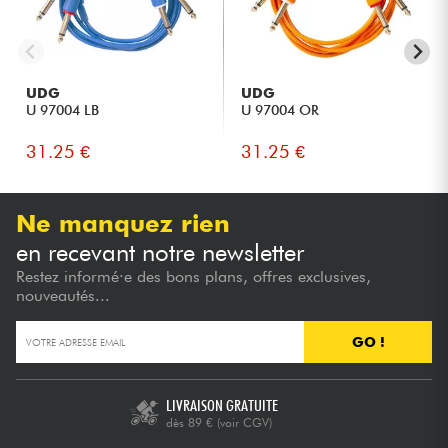
UDG
UDG
U 97004 LB
U 97004 OR
31.25 €
31.25 €
Ne manquez rien
en recevant notre newsletter
Restez informé·e des bons plans, offres exclusives,
nouveautés...
GO !
LIVRAISON GRATUITE
dès 89 €
(voir CGV)