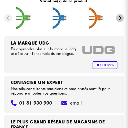
Variation(s) de ce produit.
•
Star
'
S
Music
LILLE
Câbles & Access.
•
Star
'
S
Music
LYON
HiFi
•
Star
'
S
Music
TOULOUSE
LA MARQUE UDG
Packs
En apprendre plus sur la marque Udg
et découvrir l'ensemble du catalogue.
Voir nos marques
DÉCOUVRIR
CONTACTER UN EXPERT
Nos télé-consultants musiciens et passionnés sont là pour
répondre à toutes vos questions.
01 81 930 900
email
LE PLUS GRAND RÉSEAU DE MAGASINS DE
FRANCE