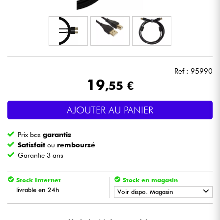
Casques
Micros & HF
DJ
Ref : 95990
19
,55 €
Sono
AJOUTER AU PANIER
Eclairage
Prix bas
garantis
Batteries & Percu
Satisfait
ou
remboursé
Garantie 3 ans
Vents
Stock Internet
Stock en magasin
livrable en 24h
Violons & Quatuor
Voir dispo. Magasin
•
Star
'
S
Music
BORDEAUX
Eveil Musical