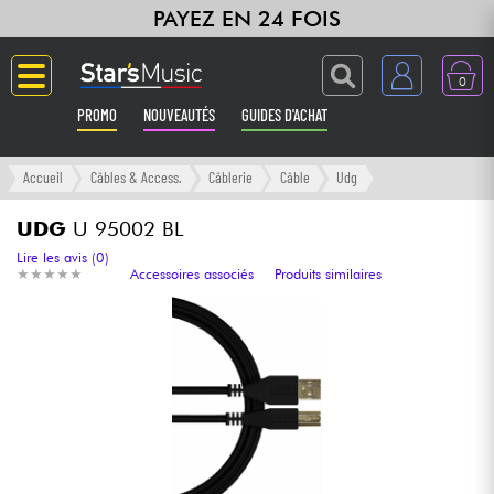
PAYEZ EN 24 FOIS
0
PROMO
NOUVEAUTÉS
GUIDES D'ACHAT
Langue
Accueil
Câbles & Access.
Câblerie
Câble
Udg
Guitares & Basses
UDG
U 95002 BL
Lire les avis (0)
★
★
★
★
★
★
★
★
★
★
Accessoires associés
Produits similaires
Amplis & Effets
Claviers & Pianos
Synthés & Sampleurs
Home Studio