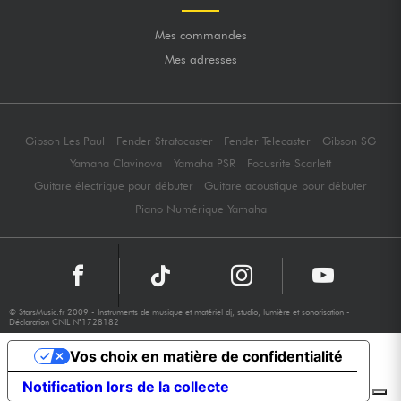
Mes commandes
Mes adresses
Gibson Les Paul
Fender Stratocaster
Fender Telecaster
Gibson SG
Yamaha Clavinova
Yamaha PSR
Focusrite Scarlett
Guitare électrique pour débuter
Guitare acoustique pour débuter
Piano Numérique Yamaha
© StarsMusic.fr 2009 - Instruments de musique et matériel dj, studio, lumière et sonorisation -
Déclaration CNIL N°1728182
Vos choix en matière de confidentialité
Notification lors de la collecte