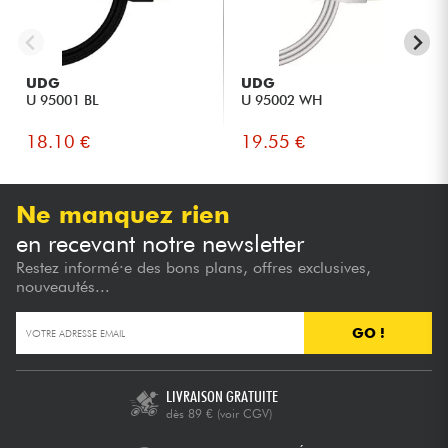
UDG
UDG
U 95001 BL
U 95002 WH
18.10 €
19.55 €
Ne manquez rien
en recevant notre newsletter
Restez informé·e des bons plans, offres exclusives,
nouveautés...
GO !
LIVRAISON GRATUITE
dès 89 €
(voir CGV)