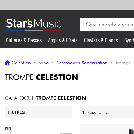
Guitares & Basses
Amplis & Effets
Claviers & Pianos
Synt
Vents
Guitares & Basses
Celestion
•
Sono
•
Accessoires Sonorisation
•
Trompe
Synthés & Sampleurs
TROMPE
CELESTION
Micros & HF
CATALOGUE
TROMPE
CELESTION
Eclairage
1
Résultats :
FILTRES
Violons & Quatuor
Prix