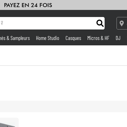
PAYEZ EN 24 FOIS
hés & Sampleurs
Home Studio
Casques
Micros & HF
DJ
Amplis & Effets
Home Studio
DJ
Batteries & Percu
Eveil Musical