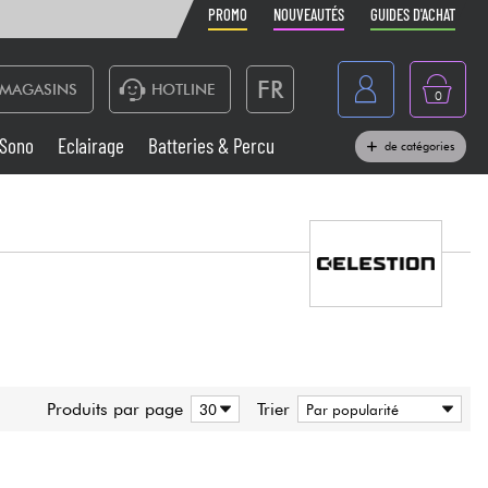
PROMO
NOUVEAUTÉS
GUIDES D'ACHAT
FR
MAGASINS
HOTLINE
0
Belgique
Sono
Eclairage
Batteries & Percu
de catégories
België
Claviers & Pianos
España
Casques
Deutschland
Nederland
Sono
English
Vents
Produits par page
Trier
Câbles & Access.