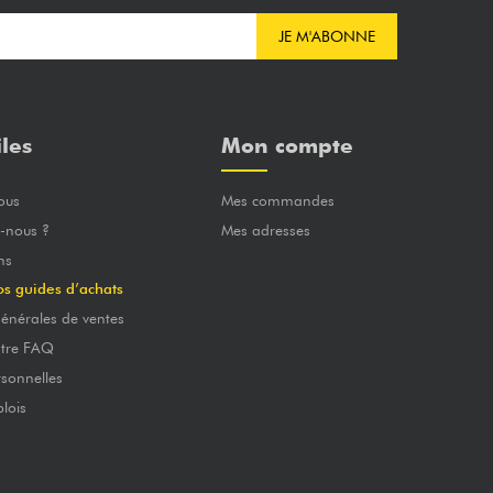
JE M'ABONNE
iles
Mon compte
ous
Mes commandes
-nous ?
Mes adresses
ns
os guides d’achats
énérales de ventes
otre FAQ
sonnelles
lois