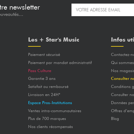
re newsletter
ouveautés...
Les + Star's Music
Infos ut
Paiement sécurisé
Contactez-n
Paiement par mandat administratif
Qui sommes
Pass Culture
Nos magasi
Garantie 3 ans
Consulter n
Satisfait ou remboursé
Conditions g
Livraison en 24H*
Consulter n
Espace Pros-Institutions
Données per
Ventes intra-communautaires
Offres d’emp
Plus de 700 marques
Blog
Nos clients récompensés