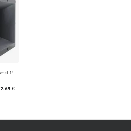
Packs
Voir nos marques
tiel 1"
2.65 €