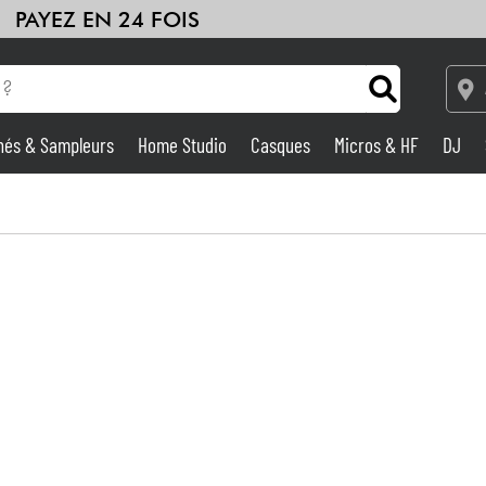
PAYEZ EN 24 FOIS
hés & Sampleurs
Home Studio
Casques
Micros & HF
DJ
Amplis & Effets
Home Studio
DJ
Batteries & Percu
Eveil Musical