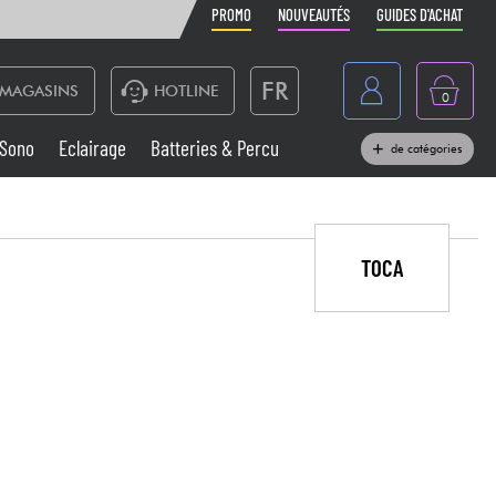
PROMO
NOUVEAUTÉS
GUIDES D'ACHAT
FR
MAGASINS
HOTLINE
0
Belgique
Sono
Eclairage
Batteries & Percu
de catégories
België
Claviers & Pianos
España
Casques
TOCA
Deutschland
Nederland
Sono
English
Vents
Câbles & Access.