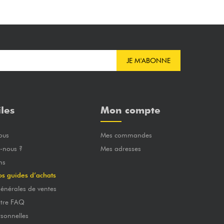
JE M'ABONNE
iles
Mon compte
ous
Mes commandes
-nous ?
Mes adresses
ns
os guides d’achats
énérales de ventes
otre FAQ
sonnelles