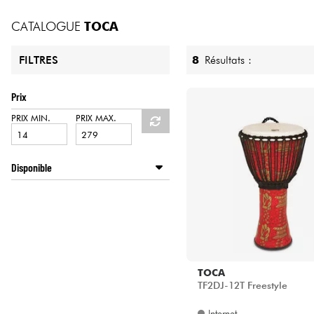
HiFi
CATALOGUE
TOCA
8
Résultats :
FILTRES
Prix
PRIX MIN.
PRIX MAX.
Disponible
Disponible en ligne
Star's Music Bordeaux
Star's Music Bruxelles
Star's Music Lille
Star's Music Lyon
TOCA
TF2DJ-12T Freestyle
Internet