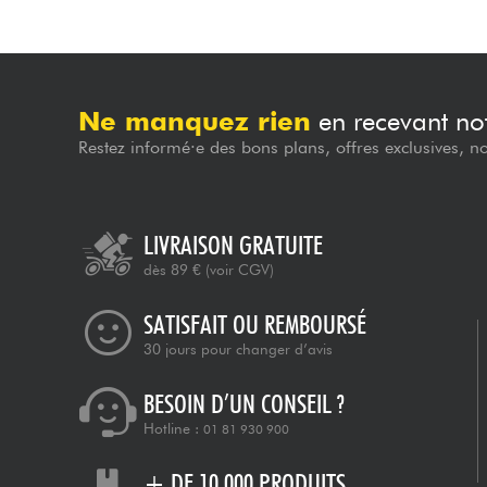
Ne manquez rien
en recevant not
Restez informé·e des bons plans, offres exclusives, n
LIVRAISON GRATUITE
dès 89 €
(voir CGV)
SATISFAIT OU REMBOURSÉ
30 jours pour changer d’avis
BESOIN D’UN CONSEIL ?
Hotline :
01 81 930 900
+ DE 10 000 PRODUITS