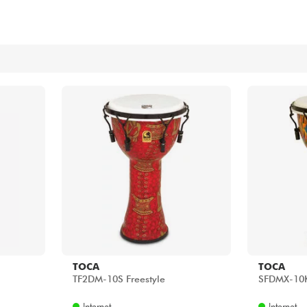
Packs
Voir nos marques
TOCA
TOCA
TF2DM-10S Freestyle
SFDMX-10K
Internet
Internet