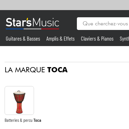
Guitares & Basses
Amplis & Effets
Claviers & Pianos
Synt
Vents
Guitares & Basses
LA MARQUE
TOCA
Synthés & Sampleurs
Micros & HF
Eclairage
Violons & Quatuor
Batteries & percu
Toca