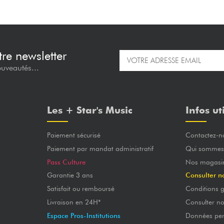
re newsletter
ouveautés...
Les + Star's Music
Infos ut
Paiement sécurisé
Contactez-n
Paiement par mandat administratif
Qui sommes
Pass Culture
Nos magasi
Garantie 3 ans
Consulter n
Satisfait ou remboursé
Conditions g
Livraison en 24H*
Consulter n
Espace Pros-Institutions
Données per