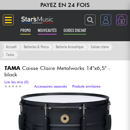
PAYEZ EN 24 FOIS
0
PROMO
NOUVEAUTÉS
GUIDES D'ACHAT
Langue
Accueil
Batteries & Percu
Batterie Acoustique
Caisse claire
Tama
Guitares & Basses
TAMA
Caisse Claire Metalworks 14''x6,5'' -
black
Amplis & Effets
Lire les avis (0)
★
★
★
★
★
★
★
★
★
★
Accessoires associés
Produits similaires
Claviers & Pianos
Synthés & Sampleurs
Home Studio