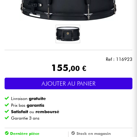
Casques
Micros & HF
DJ
Sono
Ref : 116923
155
,00 €
Eclairage
AJOUTER AU PANIER
Batteries & Percu
Livraison
gratuite
Vents
Prix bas
garantis
Satisfait
ou
remboursé
Garantie 3 ans
Violons & Quatuor
Dernière pièce
Stock en magasin
Eveil Musical