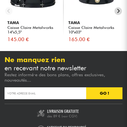
TAMA
TAMA
Caisse Claire Metalworks
Caisse Claire Metalworks
14''x5,5''
10''x03''
145.00 €
165.00 €
Ne manquez rien
en recevant notre newsletter
Restez informé·e des bons plans, offres exclusives,
nouveautés...
GO !
LIVRAISON GRATUITE
dès 89 €
(voir CGV)