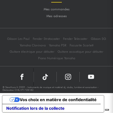
Mes commandes
Mes adresses
Gibson Les Paul
Fender Stratocaster
Fender Telecaster
Gibson SG
Yamaha Clavinova
Yamaha PSR
Focusrite Scarlett
Guitare électrique pour débuter
Guitare acoustique pour débuter
Piano Numérique Yamaha
© StarsMusic.fr 2009 - Instruments de musique et matériel dj, studio, lumière et sonorisation -
Déclaration CNIL N°1728182
Vos choix en matière de confidentialité
Notification lors de la collecte