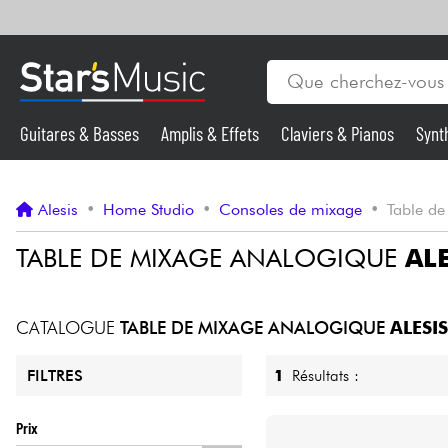
Guitares & Basses
Amplis & Effets
Claviers & Pianos
Synt
Vents
Guitares & Basses
Alesis
•
Home Studio
•
Consoles de mixage
•
Table d
Synthés & Sampleurs
TABLE DE MIXAGE ANALOGIQUE
ALE
Micros & HF
CATALOGUE
TABLE DE MIXAGE ANALOGIQUE
ALESIS
Eclairage
1
Résultats :
FILTRES
Violons & Quatuor
Prix