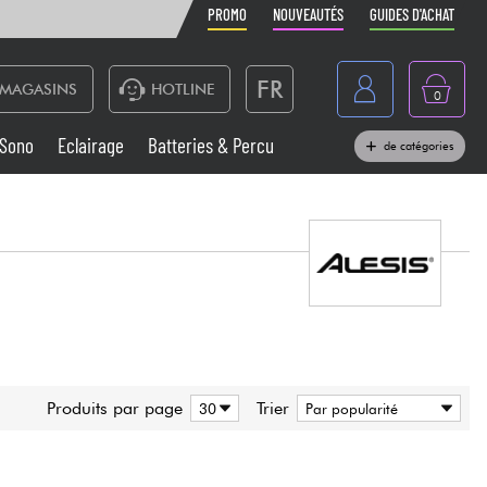
PROMO
NOUVEAUTÉS
GUIDES D'ACHAT
FR
MAGASINS
HOTLINE
0
Belgique
Sono
Eclairage
Batteries & Percu
de catégories
België
Claviers & Pianos
España
Casques
Deutschland
Nederland
Sono
English
Vents
Produits par page
Trier
Câbles & Access.