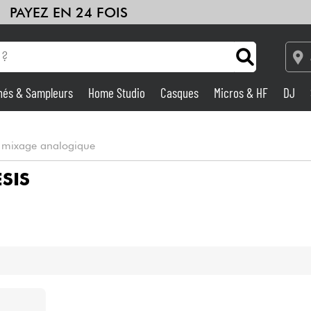
PAYEZ EN 24 FOIS
hés & Sampleurs
Home Studio
Casques
Micros & HF
DJ
Amplis & Effets
e mixage analogique
Home Studio
SIS
DJ
Batteries & Percu
Eveil Musical