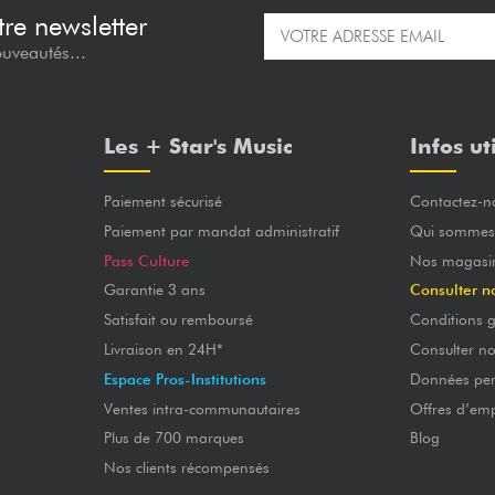
re newsletter
ouveautés...
Les + Star's Music
Infos ut
Paiement sécurisé
Contactez-n
Paiement par mandat administratif
Qui sommes
Pass Culture
Nos magasi
Garantie 3 ans
Consulter n
Satisfait ou remboursé
Conditions g
Livraison en 24H*
Consulter n
Espace Pros-Institutions
Données per
Ventes intra-communautaires
Offres d’emp
Plus de 700 marques
Blog
Nos clients récompensés