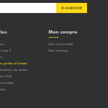
JE M'ABONNE
iles
Mon compte
ous
Mes commandes
-nous ?
Mes adresses
ns
os guides d’achats
énérales de ventes
otre FAQ
sonnelles
lois