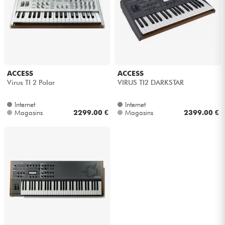
Casques
Micros & HF
DJ
ACCESS
ACCESS
Virus TI 2 Polar
VIRUS TI2 DARKSTAR
Sono
Internet
Internet
Magasins
2299.00 €
Magasins
2399.00 €
Eclairage
Batteries & Percu
Vents
Violons & Quatuor
Eveil Musical