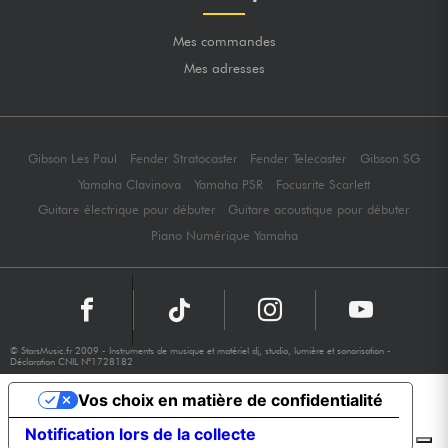
Mes commandes
Mes adresses
Gibson Les Paul
Fender Stratocaster
Fender Telecaster
Gibson SG
Yamaha Clavinova
Yamaha PSR
Focusrite Scarlett
Guitare électrique pour débuter
Guitare acoustique pour débuter
Piano Numérique Yamaha
© StarsMusic.fr 2009 - Instruments de musique et matériel dj, studio, lumière et sonorisation -
Déclaration CNIL N°1728182
Vos choix en matière de confidentialité
Notification lors de la collecte