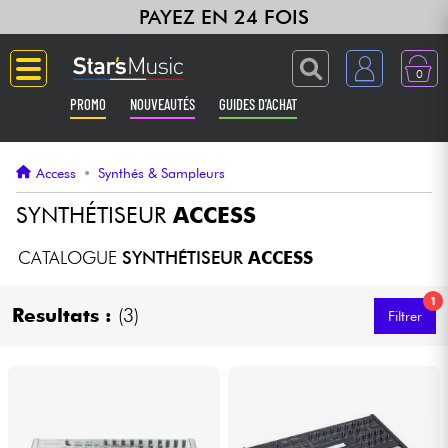
PAYEZ EN 24 FOIS
0
PROMO
NOUVEAUTÉS
GUIDES D'ACHAT
Langue
Access
•
Synthés & Sampleurs
Guitares & Basses
SYNTHÉTISEUR
ACCESS
Amplis & Effets
CATALOGUE
SYNTHÉTISEUR
ACCESS
1
Claviers & Pianos
Resultats :
(3)
Filtrer
Synthés & Sampleurs
Home Studio