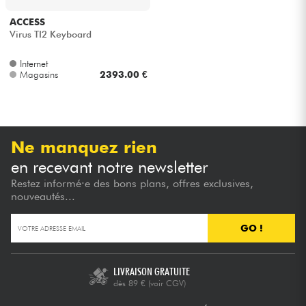
ACCESS
Câbles & Access.
Virus TI2 Keyboard
Internet
HiFi
Magasins
2393.00 €
Packs
Voir nos marques
Ne manquez rien
en recevant notre newsletter
Restez informé·e des bons plans, offres exclusives,
nouveautés...
GO !
LIVRAISON GRATUITE
dès 89 €
(voir CGV)