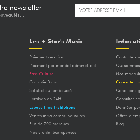
re newsletter
ouveautés...
Les + Star's Music
Infos ut
Paiement sécurisé
Contactez-n
Paiement par mandat administratif
Qui sommes
Pass Culture
Nos magasi
Garantie 3 ans
Consulter n
Satisfait ou remboursé
Conditions g
Livraison en 24H*
Consulter n
Espace Pros-Institutions
Données per
Ventes intra-communautaires
Offres d’emp
Plus de 700 marques
Blog
Nos clients récompensés