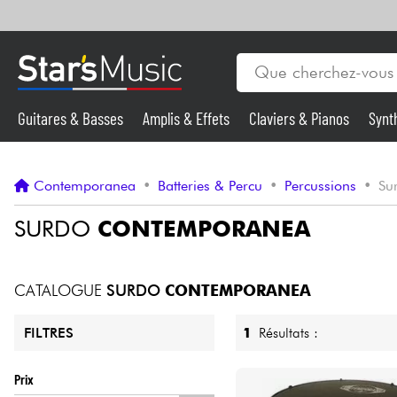
Guitares & Basses
Amplis & Effets
Claviers & Pianos
Synt
Vents
Guitares & Basses
Contemporanea
•
Batteries & Percu
•
Percussions
•
Su
Synthés & Sampleurs
SURDO
CONTEMPORANEA
Micros & HF
CATALOGUE
SURDO
CONTEMPORANEA
Eclairage
1
Résultats :
FILTRES
Violons & Quatuor
Prix