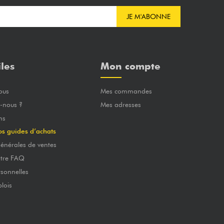
JE M'ABONNE
iles
Mon compte
ous
Mes commandes
-nous ?
Mes adresses
ns
os guides d’achats
énérales de ventes
otre FAQ
sonnelles
lois