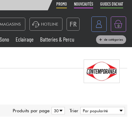
PROMO
NOUVEAUTÉS
GUIDES D'ACHAT
FR
MAGASINS
HOTLINE
0
Belgique
Sono
Eclairage
Batteries & Percu
de catégories
België
Claviers & Pianos
España
Casques
Deutschland
Nederland
Sono
English
Vents
Produits par page
Trier
Câbles & Access.