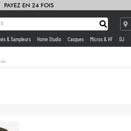
PAYEZ EN 24 FOIS
hés & Sampleurs
Home Studio
Casques
Micros & HF
DJ
Amplis & Effets
rdo
Home Studio
DJ
Batteries & Percu
Eveil Musical