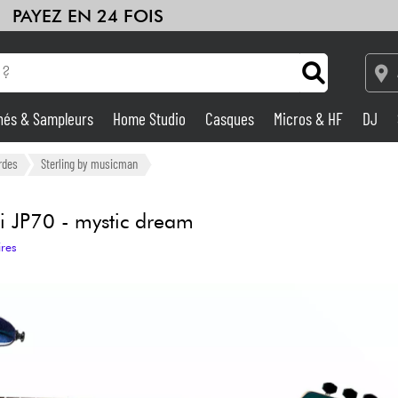
PAYEZ EN 24 FOIS
hés & Sampleurs
Home Studio
Casques
Micros & HF
DJ
Amplis & Effets
rdes
Sterling by musicman
Home Studio
i JP70 - mystic dream
ires
DJ
Batteries & Percu
Eveil Musical