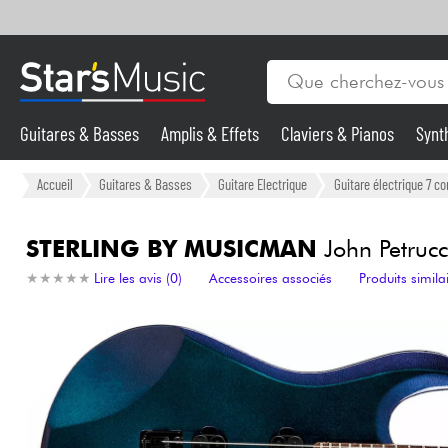
Guitares & Basses
Amplis & Effets
Claviers & Pianos
Synt
Vents
Guitares & Basses
Accueil
Guitares & Basses
Guitare Electrique
Guitare électrique 7 co
Synthés & Sampleurs
STERLING BY MUSICMAN
John Petrucc
★
★
★
★
★
★
★
★
★
★
Lire les avis (0)
Accessoires associés
Produits simila
Micros & HF
Eclairage
Violons & Quatuor