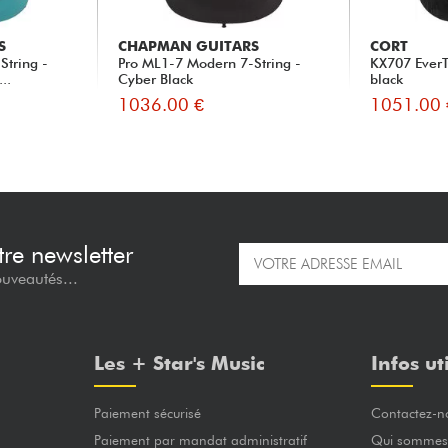
S
CHAPMAN GUITARS
CORT
String -
Pro ML1-7 Modern 7-String -
KX707 EverT
..
Cyber Black
black
1036.00 €
1051.00 
re newsletter
ouveautés...
Les + Star's Music
Infos ut
Paiement sécurisé
Contactez-n
Paiement par mandat administratif
Qui sommes