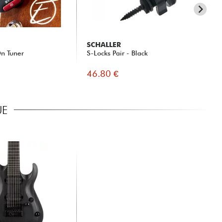
SCHALLER
SC
n Tuner
S-Locks Pair - Black
S-L
46.80 €
30
UE