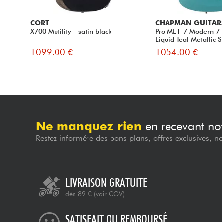
CORT
CHAPMAN GUITAR
X700 Mutility - satin black
Pro ML1-7 Modern 7-
Liquid Teal Metallic S.
1099.00 €
1054.00 €
Ne manquez rien
en recevant not
Restez informé·e des bons plans, offres exclusives, n
LIVRAISON GRATUITE
dès 89 €
(voir CGV)
SATISFAIT OU REMBOURSÉ