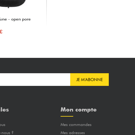
une - open pore
€
JE M'ABONNE
iles
Mon compte
ous
Mes commandes
-nous ?
Mes adresses