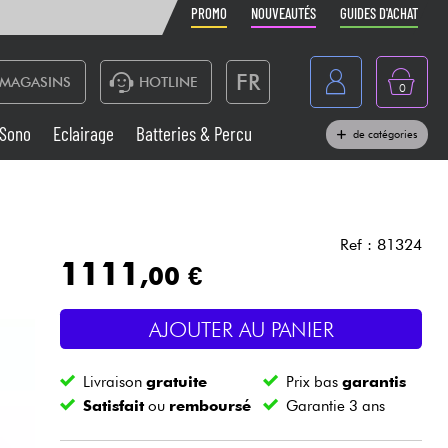
PROMO
NOUVEAUTÉS
GUIDES D'ACHAT
FR
MAGASINS
HOTLINE
0
Belgique
Sono
Eclairage
Batteries & Percu
de catégories
België
Claviers & Pianos
España
Casques
Deutschland
Ref : 81324
1111
,00 €
Nederland
Sono
English
AJOUTER AU PANIER
Vents
Livraison
gratuite
Prix bas
garantis
Câbles & Access.
Satisfait
ou
remboursé
Garantie 3 ans