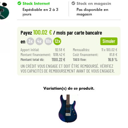
Stock Internet
Stock en magasin
Expédiable en 2 à 3
Pas disponible en
jours
magasin
100.02 €
Payez
/ mois
par carte bancaire
3x
4x
10x
12x
en
Simuler
Apport initial:
92.58 €
Mensualités:
11 x 100.02 €
Montant financement:
1018.42 €
Coût financement:
81.8 €
Montant total dù:
1100.22 €
TAEG fixe:
16.9 %
UN CRÉDIT VOUS ENGAGE ET DOIT ÊTRE REMBOURSÉ. VÉRIFIEZ
VOS CAPACITÉS DE REMBOURSEMENT AVANT DE VOUS ENGAGER.
Variation(s) de ce produit.