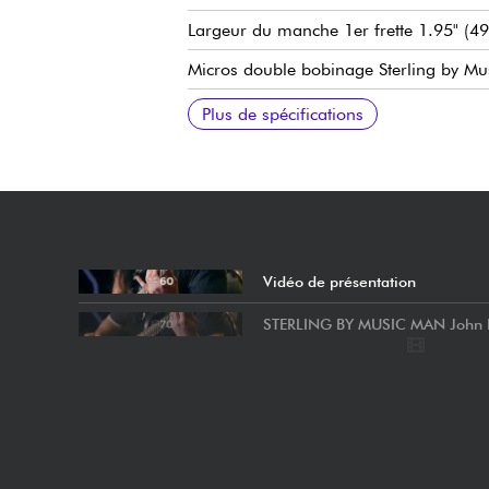
Largeur du manche 1er frette 1.95" (
Micros double bobinage Sterling by M
Volume général, tonalité générale, séle
Chevalet/vibrato simple blocage Sterl
Mécaniques à blocage Sterling by Musi
Housse Sterling by Music Man incluse
Plus de spécifications
Vidéo de présentation
STERLING BY MUSIC MAN John P