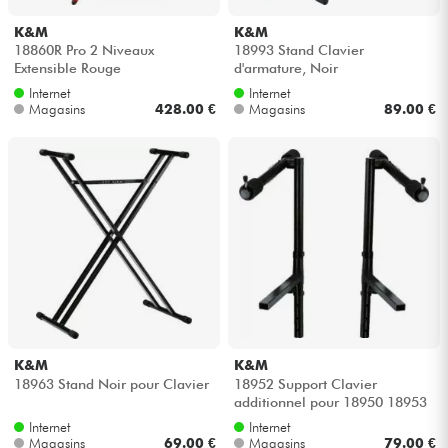
K&M
K&M
Câbles & Access.
18860R Pro 2 Niveaux
18993 Stand Clavier
Extensible Rouge
d'armature, Noir
Internet
Internet
HiFi
Magasins
428.00 €
Magasins
89.00 €
Packs
Voir nos marques
K&M
K&M
18963 Stand Noir pour Clavier
18952 Support Clavier
additionnel pour 18950 18953
Internet
Internet
Magasins
69.00 €
Magasins
79.00 €