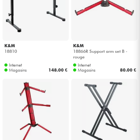
Casques
Micros & HF
DJ
K&M
K&M
18810
18866R Support arm set B -
Sono
rouge
Internet
Internet
Magasins
148.00 €
Magasins
80.00 €
Eclairage
Batteries & Percu
Vents
Violons & Quatuor
Eveil Musical