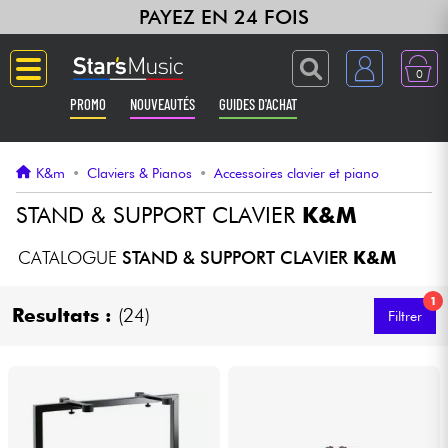
PAYEZ EN 24 FOIS
0
PROMO
NOUVEAUTÉS
GUIDES D'ACHAT
Langue
K&m
•
Claviers & Pianos
•
Accessoires clavier et piano
Guitares & Basses
STAND & SUPPORT CLAVIER
K&M
Amplis & Effets
CATALOGUE
STAND & SUPPORT CLAVIER
K&M
1
Claviers & Pianos
Resultats :
(24)
Filtrer
Synthés & Sampleurs
Home Studio