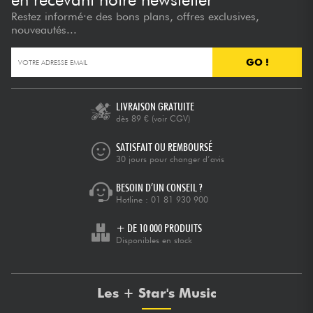
Restez informé·e des bons plans, offres exclusives,
nouveautés...
GO !
LIVRAISON GRATUITE
dès 89 €
(voir CGV)
SATISFAIT OU REMBOURSÉ
30 jours pour changer d’avis
BESOIN D’UN CONSEIL ?
Hotline :
01 81 930 900
+ DE 10 000 PRODUITS
Disponibles en stock
Les + Star's Music