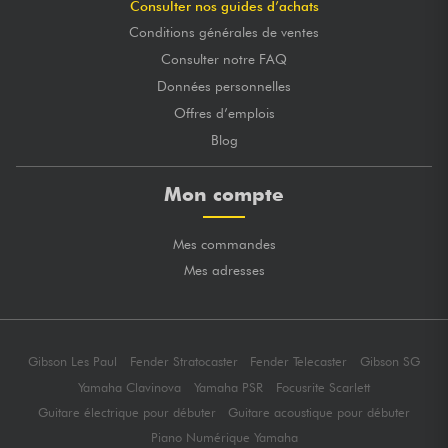
Consulter nos guides d’achats
Conditions générales de ventes
Consulter notre FAQ
Données personnelles
Offres d’emplois
Blog
Mon compte
Mes commandes
Mes adresses
Gibson Les Paul
Fender Stratocaster
Fender Telecaster
Gibson SG
Yamaha Clavinova
Yamaha PSR
Focusrite Scarlett
Guitare électrique pour débuter
Guitare acoustique pour débuter
Piano Numérique Yamaha