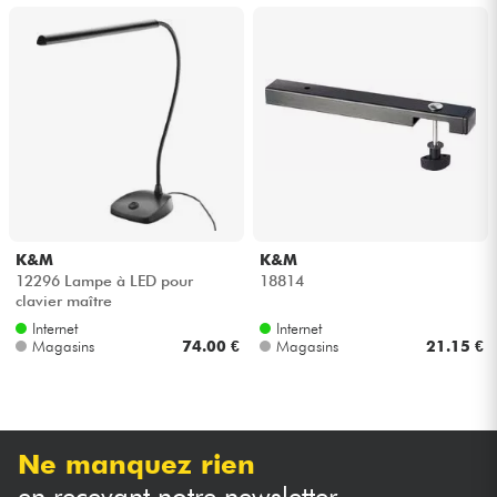
K&M
K&M
12296 Lampe à LED pour
18814
clavier maître
Internet
Internet
Magasins
74.00 €
Magasins
21.15 €
Ne manquez rien
en recevant notre newsletter