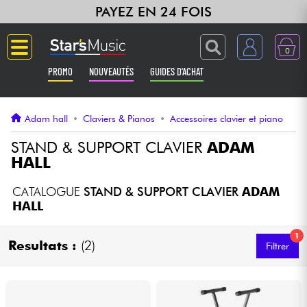
PAYEZ EN 24 FOIS
0
PROMO
NOUVEAUTÉS
GUIDES D'ACHAT
Langue
Adam hall
•
Claviers & Pianos
•
Accessoires clavier et piano
Guitares & Basses
STAND & SUPPORT CLAVIER
ADAM
HALL
Amplis & Effets
CATALOGUE
STAND & SUPPORT CLAVIER
ADAM
HALL
Claviers & Pianos
1
Resultats :
(2)
Filtrer
Synthés & Sampleurs
Home Studio