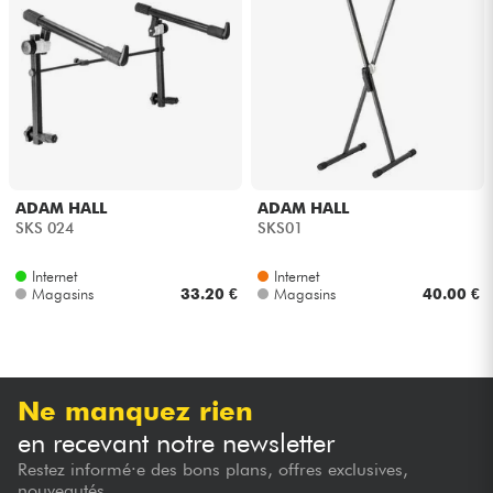
Casques
Micros & HF
DJ
Sono
ADAM HALL
ADAM HALL
SKS 024
SKS01
Eclairage
Internet
Internet
Magasins
33.20 €
Magasins
40.00 €
Batteries & Percu
Vents
Ne manquez rien
Violons & Quatuor
en recevant notre newsletter
Restez informé·e des bons plans, offres exclusives,
Eveil Musical
nouveautés...