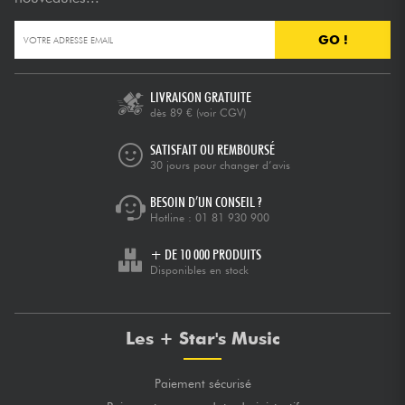
GO !
Câbles & Access.
HiFi
LIVRAISON GRATUITE
dès 89 €
(voir CGV)
Packs
SATISFAIT OU REMBOURSÉ
30 jours pour changer d’avis
Voir nos marques
BESOIN D’UN CONSEIL ?
Hotline :
01 81 930 900
+ DE 10 000 PRODUITS
Disponibles en stock
Les + Star's Music
Paiement sécurisé