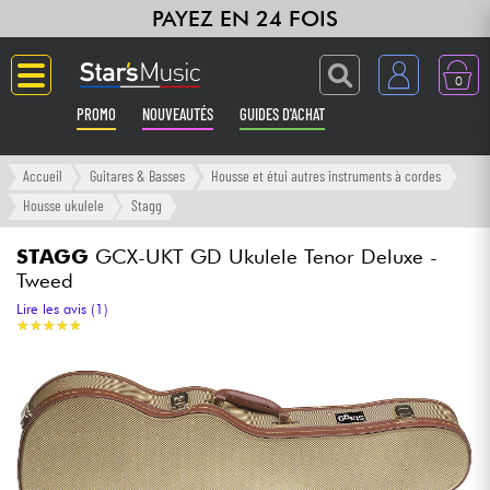
PAYEZ EN 24 FOIS
0
PROMO
NOUVEAUTÉS
GUIDES D'ACHAT
Langue
Accueil
Guitares & Basses
Housse et étui autres instruments à cordes
Housse ukulele
Stagg
Guitares & Basses
STAGG
GCX-UKT GD Ukulele Tenor Deluxe -
Tweed
Amplis & Effets
Lire les avis (1)
★
★
★
★
★
★
★
★
★
★
Claviers & Pianos
Synthés & Sampleurs
Home Studio