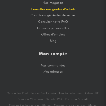
Nos magasins
Consulter nos guides d’achats
Conditions générales de ventes
Consulter notre FAQ
Données personnelles
Offres d’emplois
Blog
Mon compte
Mes commandes
Mes adresses
Gibson Les Paul
Fender Stratocaster
Fender Telecaster
Gibson SG
Yamaha Clavinova
Yamaha PSR
Focusrite Scarlett
Guitare électrique pour débuter
Guitare acoustique pour débuter