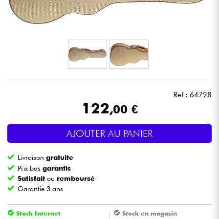
Casques
Micros & HF
DJ
Sono
Ref : 64728
122
,00 €
Eclairage
AJOUTER AU PANIER
Batteries & Percu
Livraison
gratuite
Vents
Prix bas
garantis
Satisfait
ou
remboursé
Garantie 3 ans
Violons & Quatuor
Stock Internet
Stock en magasin
Eveil Musical