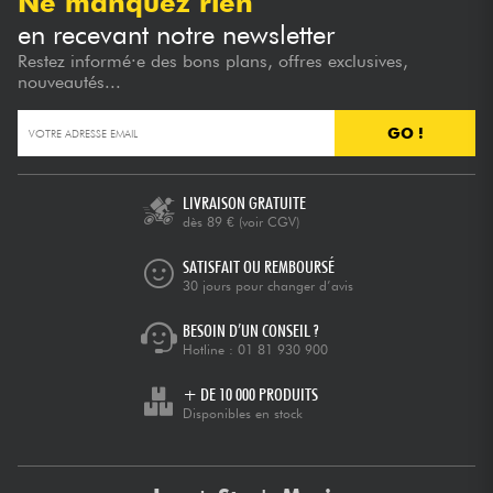
Ne manquez rien
en recevant notre newsletter
Restez informé·e des bons plans, offres exclusives,
nouveautés...
GO !
LIVRAISON GRATUITE
dès 89 €
(voir CGV)
SATISFAIT OU REMBOURSÉ
30 jours pour changer d’avis
BESOIN D’UN CONSEIL ?
Hotline :
01 81 930 900
+ DE 10 000 PRODUITS
Disponibles en stock