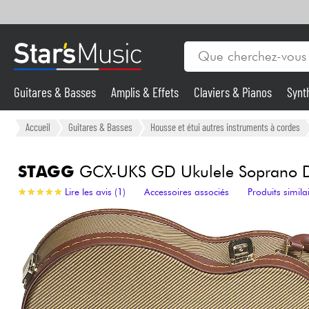
Guitares & Basses
Amplis & Effets
Claviers & Pianos
Synt
Vents
Guitares & Basses
Accueil
Guitares & Basses
Housse et étui autres instruments à cordes
Synthés & Sampleurs
STAGG
GCX-UKS GD Ukulele Soprano D
★
★
★
★
★
★
★
★
★
★
Lire les avis (1)
Accessoires associés
Produits simila
Micros & HF
Eclairage
Violons & Quatuor