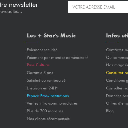
re newsletter
ouveautés...
Les + Star's Music
Infos ut
Paiement sécurisé
Contactez-n
Paiement par mandat administratif
Qui sommes
Pass Culture
Nos magasi
Garantie 3 ans
Consulter n
Satisfait ou remboursé
Conditions g
Livraison en 24H*
Consulter n
Espace Pros-Institutions
Données per
Ventes intra-communautaires
Offres d’emp
Plus de 700 marques
Blog
Nos clients récompensés