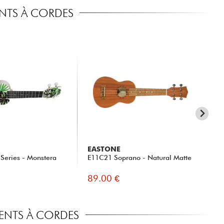
ENTS À CORDES
EASTONE
EA
 Series - Monstera
E11C21 Soprano - Natural Matte
E1
89.00 €
89
MENTS À CORDES