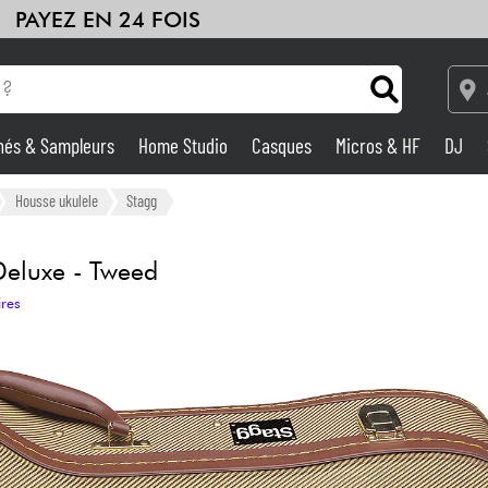
PAYEZ EN 24 FOIS
hés & Sampleurs
Home Studio
Casques
Micros & HF
DJ
Amplis & Effets
Housse ukulele
Stagg
Home Studio
eluxe - Tweed
ires
DJ
Batteries & Percu
Eveil Musical