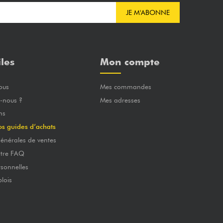
JE M'ABONNE
iles
Mon compte
ous
Mes commandes
-nous ?
Mes adresses
ns
os guides d’achats
énérales de ventes
otre FAQ
sonnelles
lois