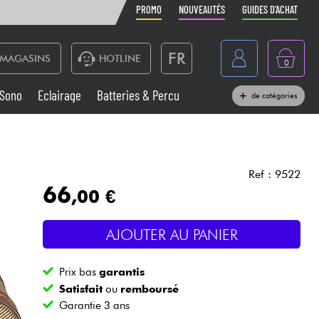
PROMO
NOUVEAUTÉS
GUIDES D'ACHAT
FR
MAGASINS
HOTLINE
0
Belgique
Sono
Eclairage
Batteries & Percu
de catégories
België
Claviers & Pianos
España
Casques
Deutschland
Ref : 9522
66
,00 €
Nederland
Sono
English
AJOUTER AU PANIER
Vents
Prix bas
garantis
Câbles & Access.
Satisfait
ou
remboursé
Garantie 3 ans