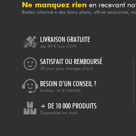
Ne manquez rien
en recevant not
Restez informé·e des bons plans, offres exclusives, n
LIVRAISON GRATUITE
dès 89 €
(voir CGV)
SATISFAIT OU REMBOURSÉ
30 jours pour changer d’avis
BESOIN D’UN CONSEIL ?
Hotline :
01 81 930 900
+ DE 10 000 PRODUITS
Disponibles en stock