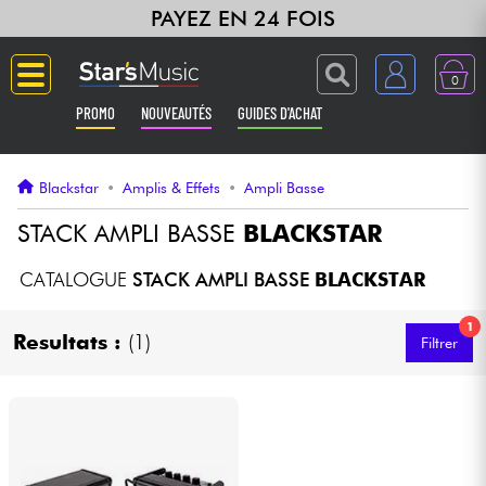
PAYEZ EN 24 FOIS
0
PROMO
NOUVEAUTÉS
GUIDES D'ACHAT
Langue
Blackstar
•
Amplis & Effets
•
Ampli Basse
Guitares & Basses
STACK AMPLI BASSE
BLACKSTAR
Amplis & Effets
CATALOGUE
STACK AMPLI BASSE
BLACKSTAR
1
Claviers & Pianos
Resultats :
(1)
Filtrer
Synthés & Sampleurs
Home Studio