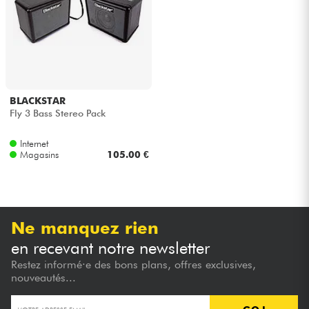
Casques
Micros & HF
DJ
BLACKSTAR
Fly 3 Bass Stereo Pack
Sono
Internet
Magasins
105.00 €
Eclairage
Batteries & Percu
Ne manquez rien
Vents
en recevant notre newsletter
Restez informé·e des bons plans, offres exclusives,
Violons & Quatuor
nouveautés...
Eveil Musical