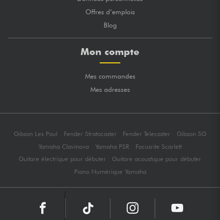
Offres d’emplois
Blog
Mon compte
Mes commandes
Mes adresses
Gibson Les Paul
Fender Stratocaster
Fender Telecaster
Gibson SG
Yamaha Clavinova
Yamaha PSR
Focusrite Scarlett
Guitare électrique pour débuter
Guitare acoustique pour débuter
Piano Numérique Yamaha