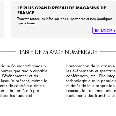
LE PLUS GRAND RÉSEAU DE MAGASINS DE
FRANCE
Trouvez toutes les infos sur nos superstores et nos boutiques
spécialisées.
EN SAVOIR 
TABLE DE MIXAGE NUMÉRIQUE
rique Soundcraft avec un
e élémentaire, idéal pour
e numérique audio capable
 cultes, les théâtres, les
 l’événementiel et du
éréo Lexicon de même
s. Jusqu’à présent, même le
l d’effets personnalisables
ts de contrôle distincts.
utilisant leur propre dsp
n et la lumière à partir
ent disponible pour les
iser les faders et
traitements des tranches et