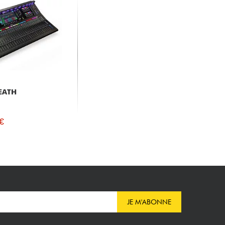
EATH
€
JE M'ABONNE