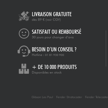
LIVRAISON GRATUITE
dès 89 €
(voir CGV)
SATISFAIT OU REMBOURSÉ
30 jours pour changer d’avis
BESOIN D’UN CONSEIL ?
Hotline :
01 81 930 900
+ DE 10 000 PRODUITS
Disponibles en stock
Gibson Les Paul
Fender Stratocaster
Fender Telecaste