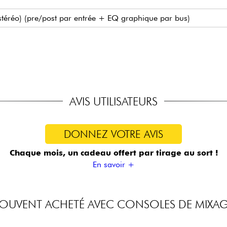
éréo) (pre/post par entrée + EQ graphique par bus)
Hz–20 kHz
non pondéré
nte
940x536 (mm)
AVIS UTILISATEURS
DONNEZ VOTRE AVIS
Chaque mois, un cadeau offert
par tirage au sort !
En savoir +
OUVENT ACHETÉ AVEC CONSOLES DE MIXA