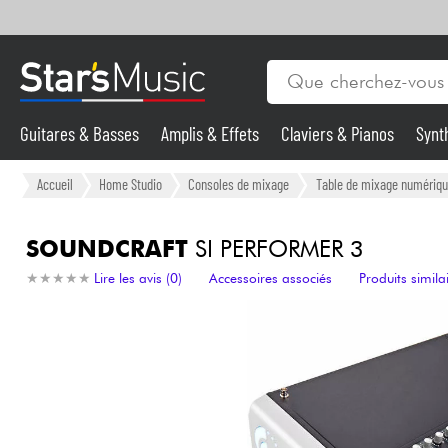
Guitares & Basses
Amplis & Effets
Claviers & Pianos
Synt
Vents
Guitares & Basses
Accueil
Home Studio
Consoles de mixage
Table de mixage numériq
Synthés & Sampleurs
SOUNDCRAFT
SI PERFORMER 3
★
★
★
★
★
★
★
★
★
★
Lire les avis (0)
Accessoires associés
Produits simila
Micros & HF
Eclairage
Violons & Quatuor