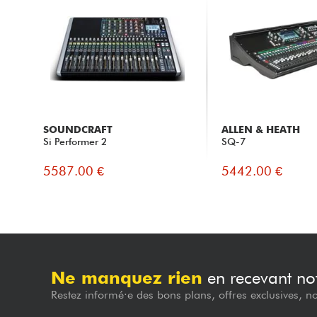
SOUNDCRAFT
ALLEN & HEATH
Si Performer 2
SQ-7
5587.00 €
5442.00 €
Ne manquez rien
en recevant not
Restez informé·e des bons plans, offres exclusives, n