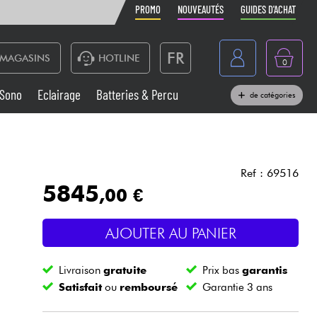
PROMO
NOUVEAUTÉS
GUIDES D'ACHAT
FR
MAGASINS
HOTLINE
0
Belgique
Sono
Eclairage
Batteries & Percu
de catégories
België
Claviers & Pianos
España
Casques
Deutschland
Ref : 69516
5845
,00 €
Nederland
Sono
English
AJOUTER AU PANIER
Vents
Livraison
gratuite
Prix bas
garantis
Câbles & Access.
Satisfait
ou
remboursé
Garantie 3 ans