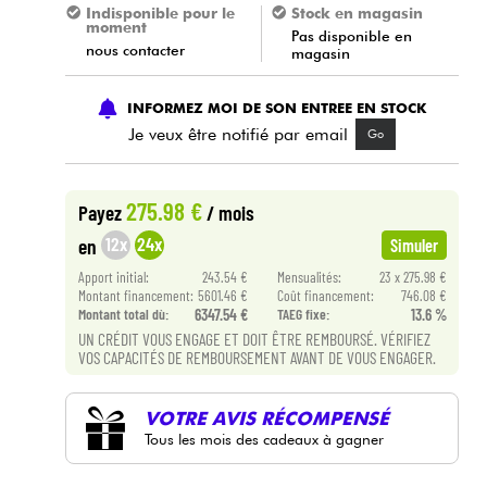
Indisponible pour le
Stock en magasin
moment
Pas disponible en
nous contacter
magasin
INFORMEZ MOI DE SON ENTREE EN STOCK
Je veux être notifié par email
Go
275.98 €
Payez
/ mois
12x
24x
en
Simuler
Apport initial:
243.54 €
Mensualités:
23 x 275.98 €
Montant financement:
5601.46 €
Coût financement:
746.08 €
Montant total dù:
6347.54 €
TAEG fixe:
13.6 %
UN CRÉDIT VOUS ENGAGE ET DOIT ÊTRE REMBOURSÉ. VÉRIFIEZ
VOS CAPACITÉS DE REMBOURSEMENT AVANT DE VOUS ENGAGER.
VOTRE AVIS RÉCOMPENSÉ
Tous les mois des cadeaux à gagner