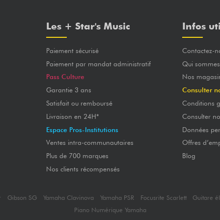
Les + Star's Music
Infos ut
Paiement sécurisé
Contactez-n
Paiement par mandat administratif
Qui sommes
Pass Culture
Nos magasi
Garantie 3 ans
Consulter n
Satisfait ou remboursé
Conditions g
Livraison en 24H*
Consulter n
Espace Pros-Institutions
Données per
Ventes intra-communautaires
Offres d’emp
Plus de 700 marques
Blog
Nos clients récompensés
r
Gibson SG
Yamaha Clavinova
Yamaha PSR
Focusrite Scarlett
Guitare é
Piano Numérique Yamaha