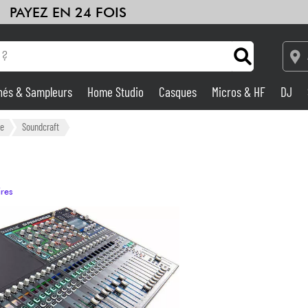
PAYEZ EN 24 FOIS
hés & Sampleurs
Home Studio
Casques
Micros & HF
DJ
Amplis & Effets
ue
Soundcraft
Home Studio
ires
DJ
Batteries & Percu
Eveil Musical