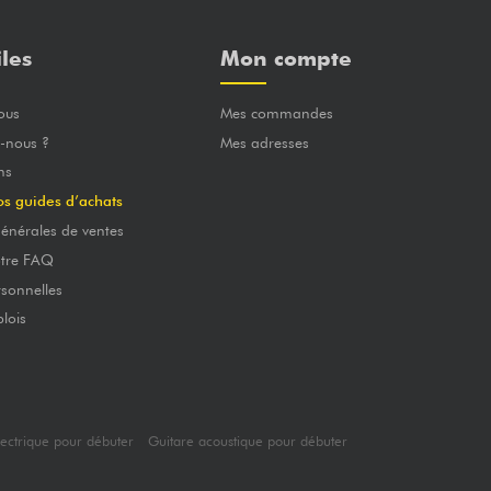
iles
Mon compte
ous
Mes commandes
-nous ?
Mes adresses
ns
os guides d’achats
énérales de ventes
otre FAQ
sonnelles
lois
lectrique pour débuter
Guitare acoustique pour débuter