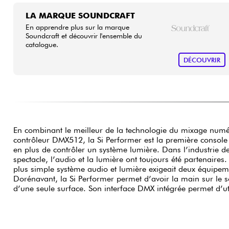
LA MARQUE SOUNDCRAFT
En apprendre plus sur la marque
Soundcraft et découvrir l'ensemble du
catalogue.
DÉCOUVRIR
En combinant le meilleur de la technologie du mixage numé
l’automation de la console pour contrôler un système lumièr
contrôleur DMX512, la Si Performer est la première consol
les événements et spectacles dans les écoles, les lieux de
en plus de contrôler un système lumière. Dans l’industrie de
conférences, etc.. Elle intègre 4 processeurs d’effets st
spectacle, l’audio et la lumière ont toujours été partenaire
technologie que la populaire MX400, offrant un large éventai
plus simple système audio et lumière exigeait deux équipemen
et dotés de leur propre tap-tempo. Ces processeurs d’effets 
Dorénavant, la Si Performer permet d’avoir la main sur le so
Lexicon, le traitement interne de la console est pleinem
d’une seule surface. Son interface DMX intégrée permet d’util