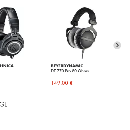
CHNICA
BEYERDYNAMIC
X-
DT 770 Pro 80 Ohms
X10
Jac
149.00 €
18
AGE