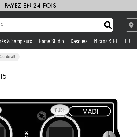
PAYEZ EN 24 FOIS
hés & Sampleurs
Home Studio
Casques
Micros & HF
DJ
Amplis & Effets
Soundcraft
Home Studio
t5
DJ
Batteries & Percu
Eveil Musical