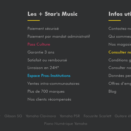
Les + Star's Music
Infos ut
Paiement sécurisé
Contactez-n
Paiement par mandat administratif
Qui sommes
Pass Culture
Nos magasi
Garantie 3 ans
Consulter n
Satisfait ou remboursé
Conditions g
Livraison en 24H*
Consulter n
Espace Pros-Institutions
Données per
Ventes intra-communautaires
Offres d’emp
Plus de 700 marques
Blog
Nos clients récompensés
r
Gibson SG
Yamaha Clavinova
Yamaha PSR
Focusrite Scarlett
Guitare é
Piano Numérique Yamaha