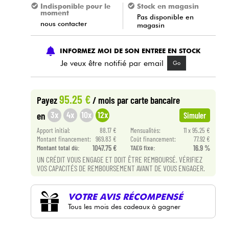
Indisponible pour le
Stock en magasin
moment
Pas disponible en
nous contacter
magasin
INFORMEZ MOI DE SON ENTREE EN STOCK
Je veux être notifié par email
Go
95.25 €
Payez
/ mois
par carte bancaire
3x
4x
10x
12x
en
Simuler
Apport initial:
88.17 €
Mensualités:
11 x 95.25 €
Montant financement:
969.83 €
Coût financement:
77.92 €
Montant total dù:
1047.75 €
TAEG fixe:
16.9 %
UN CRÉDIT VOUS ENGAGE ET DOIT ÊTRE REMBOURSÉ. VÉRIFIEZ
VOS CAPACITÉS DE REMBOURSEMENT AVANT DE VOUS ENGAGER.
VOTRE AVIS RÉCOMPENSÉ
Tous les mois des cadeaux à gagner