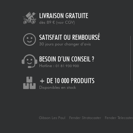
LIVRAISON GRATUITE
dès 89 €
(voir CGV)
SATISFAIT OU REMBOURSÉ
30 jours pour changer d’avis
BESOIN D’UN CONSEIL ?
Hotline :
01 81 930 900
+ DE 10 000 PRODUITS
Disponibles en stock
Gibson Les Paul
Fender Stratocaster
Fender Telecaste