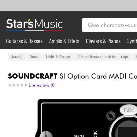
Guitares & Basses
Amplis & Effets
Claviers & Pianos
Synt
Vents
Guitares & Basses
Accueil
Sono
Table de Mixage
Carte extension table de mixage
Synthés & Sampleurs
SOUNDCRAFT
SI Option Card MADI Ca
★
★
★
★
★
★
★
★
★
★
Lire les avis (0)
Micros & HF
Eclairage
Violons & Quatuor