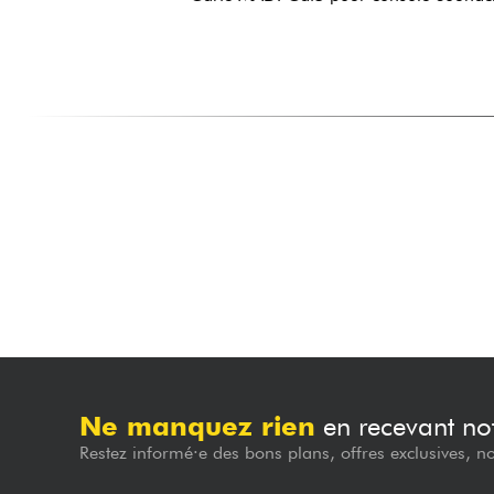
Ne manquez rien
en recevant not
Restez informé·e des bons plans, offres exclusives, n