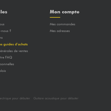
iles
Mon compte
ous
Mes commandes
-nous ?
Mes adresses
ns
os guides d’achats
énérales de ventes
otre FAQ
sonnelles
lois
lectrique pour débuter
Guitare acoustique pour débuter