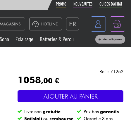
PROMO
NOUVEAUTÉS
GUIDES D'ACHAT
FR
MAGASINS
HOTLINE
0
Belgique
Sono
Eclairage
Batteries & Percu
de catégories
België
Claviers & Pianos
España
Casques
Deutschland
Ref : 71252
1058
,00 €
Nederland
Sono
English
AJOUTER AU PANIER
Vents
Livraison
gratuite
Prix bas
garantis
Câbles & Access.
Satisfait
ou
remboursé
Garantie 3 ans