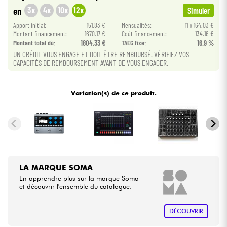
3x
4x
10x
12x
en
Simuler
Câbles & Access.
Apport initial:
151.83 €
Mensualités:
11 x 164.03 €
Montant financement:
1670.17 €
Coût financement:
134.16 €
Montant total dù:
1804.33 €
TAEG fixe:
16.9 %
HiFi
UN CRÉDIT VOUS ENGAGE ET DOIT ÊTRE REMBOURSÉ. VÉRIFIEZ VOS
CAPACITÉS DE REMBOURSEMENT AVANT DE VOUS ENGAGER.
Packs
Variation(s) de ce produit.
Voir nos marques
LA MARQUE SOMA
En apprendre plus sur la marque Soma
et découvrir l'ensemble du catalogue.
DÉCOUVRIR