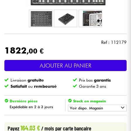
Casques
Micros & HF
DJ
Ref : 112179
1822
,00 €
Sono
AJOUTER AU PANIER
Eclairage
Livraison
gratuite
Prix bas
garantis
Batteries & Percu
Satisfait
ou
remboursé
Garantie 3 ans
Vents
Dernière pièce
Stock en magasin
Expédiable en 2 à 3 jours
Voir dispo. Magasin
Violons & Quatuor
•
Star
'
S
Music
PARIS
164.03 €
Payez
/ mois
par carte bancaire
Eveil Musical