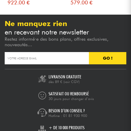
922.00 €
579.00 €
Ne manquez rien
en recevant notre newsletter
Restez informé·e des bons plans, offres exclusives,
nouveautés...
GO !
LIVRAISON GRATUITE
dès 89 €
(voir CGV)
SATISFAIT OU REMBOURSÉ
30 jours pour changer d’avis
BESOIN D’UN CONSEIL ?
Hotline :
01 81 930 900
+ DE 10 000 PRODUITS