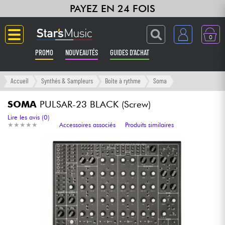
PAYEZ EN 24 FOIS
0
PROMO
NOUVEAUTÉS
GUIDES D'ACHAT
Langue
Accueil
Synthés & Sampleurs
Boite à rythme
Soma
Guitares & Basses
SOMA
PULSAR-23 BLACK (Screw)
Lire les avis (0)
★
★
★
★
★
★
★
★
★
★
Accessoires associés
Produits similaires
Amplis & Effets
Claviers & Pianos
Synthés & Sampleurs
Home Studio