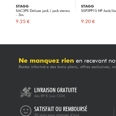
STAGG
STAGG
SAC3PS Deluxe jack / jack stereo
SSP3PP15 HP Jack/Ja
- 3m
9.25 €
9.20 €
Ne manquez rien
en recevant not
Restez informé·e des bons plans, offres exclusives, n
LIVRAISON GRATUITE
dès 89 €
(voir CGV)
SATISFAIT OU REMBOURSÉ
30 jours pour changer d’avis