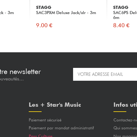
STAGG
STAGG
ck - 3m
SAC3PXM Deluxe Jack/xlr - 3m
SAC6PS Delu
6m
9.00 €
8.40 €
re newsletter
ouveautés...
Les + Star's Music
Infos ut
Paiement sécurisé
Contactez-n
Paiement par mandat administratif
Qui sommes
Pass Culture
Nos magasi