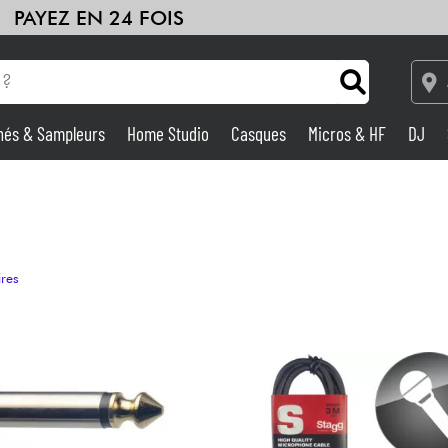
PAYEZ EN 24 FOIS
hés & Sampleurs
Home Studio
Casques
Micros & HF
DJ
Amplis & Effets
Home Studio
ires
DJ
Batteries & Percu
Eveil Musical