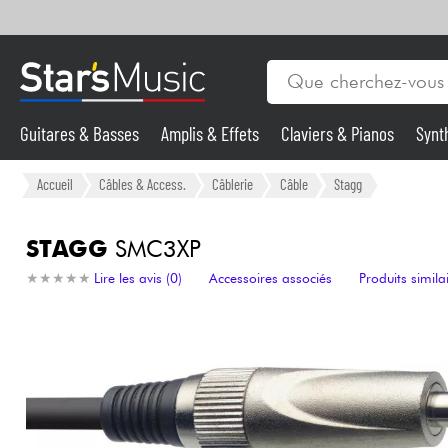
Guitares & Basses
Amplis & Effets
Claviers & Pianos
Synt
Vents
Guitares & Basses
Accueil
Câbles & Access.
Câblerie
Câble
Stagg
Synthés & Sampleurs
STAGG
SMC3XP
★
★
★
★
★
★
★
★
★
★
Lire les avis (0)
Accessoires associés
Produits simila
Micros & HF
Eclairage
Violons & Quatuor