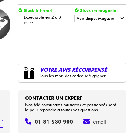
Stock Internet
Stock en magasin
Expédiable en 2 à 3
Voir dispo. Magasin
jours
•
Star
'
S
Music
BORDEAUX
•
Star
'
S
Music
PARIS
VOTRE AVIS RÉCOMPENSÉ
Tous les mois des cadeaux à gagner
CONTACTER UN EXPERT
Nos télé-consultants musiciens et passionnés sont
là pour répondre à toutes vos questions.
01 81 930 900
email
+