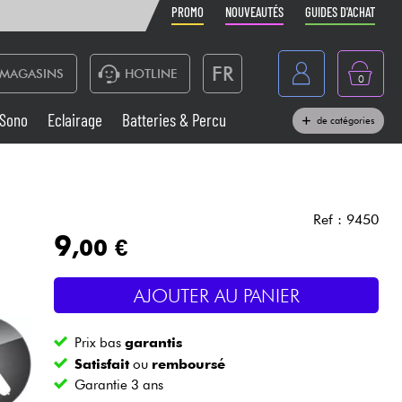
PROMO
NOUVEAUTÉS
GUIDES D'ACHAT
FR
MAGASINS
HOTLINE
0
Belgique
Sono
Eclairage
Batteries & Percu
de catégories
België
Claviers & Pianos
España
Casques
Deutschland
Ref : 9450
9
,00 €
Nederland
Sono
English
AJOUTER AU PANIER
Vents
Prix bas
garantis
Câbles & Access.
Satisfait
ou
remboursé
Garantie 3 ans