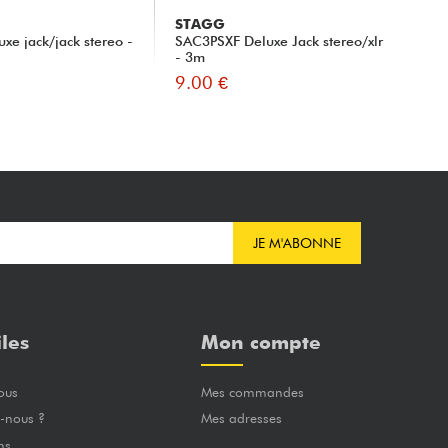
STAGG
ST
xe jack/jack stereo -
SAC3PSXF Deluxe Jack stereo/xlr
SAC
- 3m
9.00 €
9.
JE M'ABONNE
iles
Mon compte
ous
Mes commandes
-nous ?
Mes adresses
ns