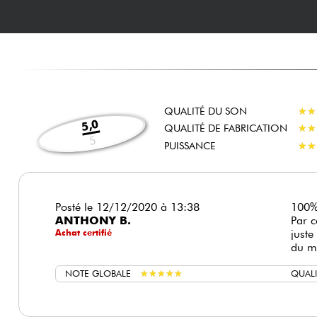
QUALITÉ DU SON
★
★
★
★
5,0
QUALITÉ DE FABRICATION
★
★
★
★
5
PUISSANCE
★
★
★
★
Posté le 12/12/2020 à 13:38
100% 
ANTHONY B.
Par c
Achat certifié
juste
du ma
NOTE GLOBALE
★
★
★
★
★
★
★
★
★
★
QUAL