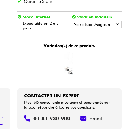
Garantie 3 ans
Stock Internet
Stock en magasin
Expédiable en 2 à 3
Voir dispo. Magasin
jours
•
Star
'
S
Music
BRUGES
Variation(s) de ce produit.
•
Star
'
S
Music
LYON
CONTACTER UN EXPERT
Nos télé-consultants musiciens et passionnés sont
là pour répondre à toutes vos questions.
01 81 930 900
email
+