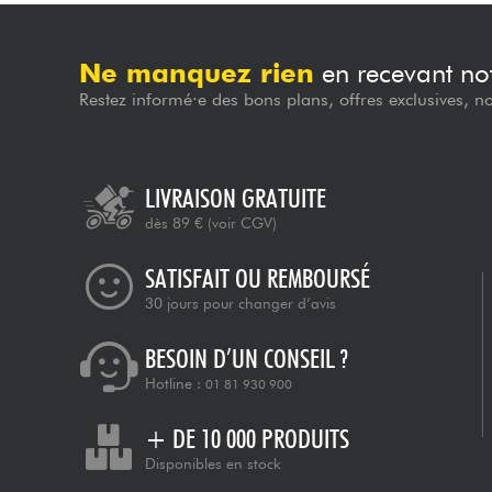
Ne manquez rien
en recevant not
Restez informé·e des bons plans, offres exclusives, n
LIVRAISON GRATUITE
dès 89 €
(voir CGV)
SATISFAIT OU REMBOURSÉ
30 jours pour changer d’avis
BESOIN D’UN CONSEIL ?
Hotline :
01 81 930 900
+ DE 10 000 PRODUITS
Disponibles en stock