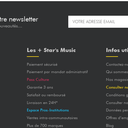
re newsletter
ouveautés...
Les + Star's Music
Infos ut
Paiement sécurisé
Contactez-n
Paiement par mandat administratif
Qui sommes
Pass Culture
Nos magasi
Garantie 3 ans
Consulter n
Satisfait ou remboursé
Conditions g
Livraison en 24H*
Consulter n
Espace Pros-Institutions
Données per
Ventes intra-communautaires
Offres d’emp
Plus de 700 marques
Blog