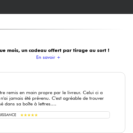
ue mois, un cadeau offert
par tirage au sort !
En savoir +
être remis en main propre par le livreur. Celui ci a
je n'ai jamais été prévenu. C'est agréable de trouver
é dans sa boîte à lettres....
★
★
★
★
★
★
★
★
★
★
UISSANCE