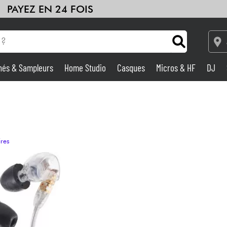
PAYEZ EN 24 FOIS
hés & Sampleurs
Home Studio
Casques
Micros & HF
DJ
Amplis & Effets
Home Studio
ires
DJ
Batteries & Percu
Eveil Musical