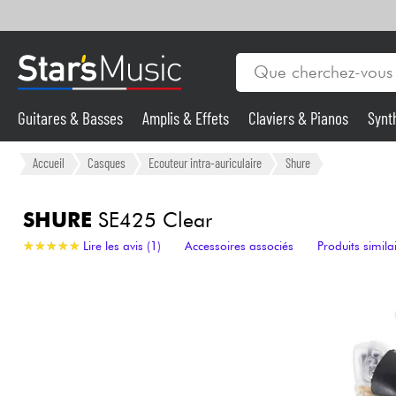
Guitares & Basses
Amplis & Effets
Claviers & Pianos
Synt
Vents
Guitares & Basses
Accueil
Casques
Ecouteur intra-auriculaire
Shure
Synthés & Sampleurs
SHURE
SE425 Clear
★
★
★
★
★
★
★
★
★
★
Lire les avis (1)
Accessoires associés
Produits simila
Micros & HF
Eclairage
Violons & Quatuor