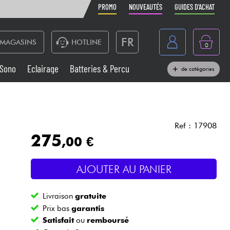
PROMO
NOUVEAUTÉS
GUIDES D'ACHAT
FR
MAGASINS
HOTLINE
0
Belgique
Sono
Eclairage
Batteries & Percu
de catégories
België
Claviers & Pianos
España
Casques
Deutschland
Ref : 17908
275
,00 €
Nederland
Sono
English
AJOUTER AU PANIER
Vents
Livraison
gratuite
Câbles & Access.
Prix bas
garantis
Satisfait
ou
remboursé