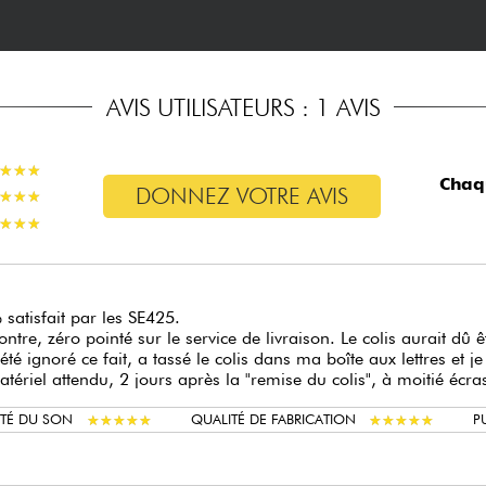
AVIS UTILISATEURS : 1 AVIS
★
★
★
★
★
★
Chaq
DONNEZ VOTRE AVIS
★
★
★
★
★
★
★
★
★
★
★
★
satisfait par les SE425.
ontre, zéro pointé sur le service de livraison. Le colis aurait dû 
 été ignoré ce fait, a tassé le colis dans ma boîte aux lettres et 
tériel attendu, 2 jours après la "remise du colis", à moitié écras
★
★
★
★
★
★
★
★
★
★
★
★
★
★
★
★
★
★
★
★
ITÉ DU SON
QUALITÉ DE FABRICATION
P