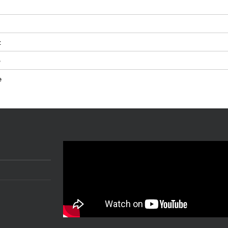
z
5
e