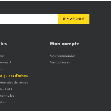
JE M'ABONNE
iles
Mon compte
ous
Mes commandes
-nous ?
Mes adresses
ns
os guides d’achats
énérales de ventes
otre FAQ
sonnelles
lois