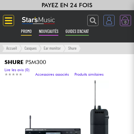
PAYEZ EN 24 FOIS
0
PROMO
NOUVEAUTÉS
GUIDES D'ACHAT
Langue
Accueil
Casques
Ear monitor
Shure
Guitares & Basses
SHURE
PSM300
Lire les avis (0)
★
★
★
★
★
★
★
★
★
★
Accessoires associés
Produits similaires
Amplis & Effets
Claviers & Pianos
Synthés & Sampleurs
Home Studio