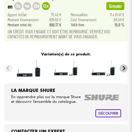
3x
4x
10x
12x
en
Simuler
Câbles & Access.
Apport initial:
75.42 €
Mensualités:
11 x 81.47 €
Montant financement:
829.58 €
Coût financement:
66.59 €
Montant total dù:
896.17 €
TAEG fixe:
16.9 %
HiFi
UN CRÉDIT VOUS ENGAGE ET DOIT ÊTRE REMBOURSÉ. VÉRIFIEZ VOS
CAPACITÉS DE REMBOURSEMENT AVANT DE VOUS ENGAGER.
Packs
Variation(s) de ce produit.
Voir nos marques
LA MARQUE SHURE
En apprendre plus sur la marque Shure
et découvrir l'ensemble du catalogue.
DÉCOUVRIR
CONTACTER UN EXPERT