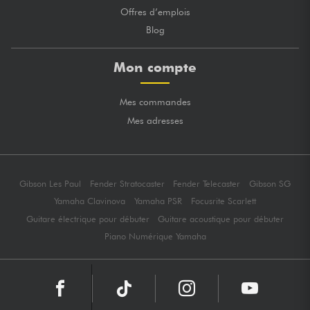
Offres d’emplois
Blog
Mon compte
Mes commandes
Mes adresses
Gibson Les Paul
Fender Stratocaster
Fender Telecaster
Gibson SG
Yamaha Clavinova
Yamaha PSR
Focusrite Scarlett
Guitare électrique pour débuter
Guitare acoustique pour débuter
Piano Numérique Yamaha