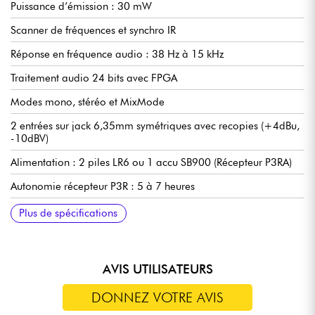
Puissance d’émission : 30 mW
Scanner de fréquences et synchro IR
Réponse en fréquence audio : 38 Hz à 15 kHz
Traitement audio 24 bits avec FPGA
Modes mono, stéréo et MixMode
2 entrées sur jack 6,35mm symétriques avec recopies (+4dBu,
-10dBV)
Alimentation : 2 piles LR6 ou 1 accu SB900 (Récepteur P3RA)
Autonomie récepteur P3R : 5 à 7 heures
Autonomie récepteur P3RA : 4 à 5h30 avec piles – 5h30 à 7h
Compatible avec la TNT et la 4G
K3E (606-630MHz)
Livré avec kit de montage en rack simple/double, antenne ¼
Plus de spécifications
avec accu SB900
onde et alimentation externe
AVIS UTILISATEURS
DONNEZ VOTRE AVIS