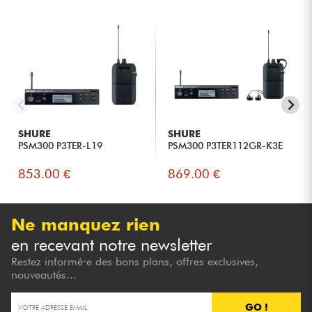
SHURE
SHURE
PSM300 P3TER-L19
PSM300 P3TER112GR-K3E
853.00 €
869.00 €
Ne manquez rien
en recevant notre newsletter
Restez informé·e des bons plans, offres exclusives,
nouveautés...
GO !