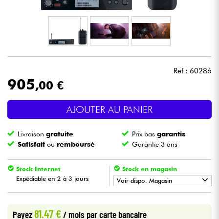
Casques
Micros & HF
DJ
Ref : 60286
905
,00 €
Sono
AJOUTER AU PANIER
Eclairage
Livraison
gratuite
Prix bas
garantis
Batteries & Percu
Satisfait
ou
remboursé
Garantie 3 ans
Vents
Stock Internet
Stock en magasin
Expédiable en 2 à 3 jours
Voir dispo. Magasin
Violons & Quatuor
•
Star
'
S
Music
PARIS
81.47 €
Payez
/ mois
par carte bancaire
Eveil Musical