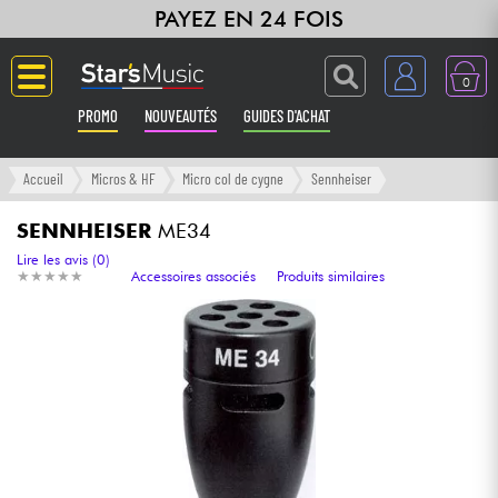
PAYEZ EN 24 FOIS
0
PROMO
NOUVEAUTÉS
GUIDES D'ACHAT
Langue
Accueil
Micros & HF
Micro col de cygne
Sennheiser
Guitares & Basses
SENNHEISER
ME34
Lire les avis (0)
★
★
★
★
★
★
★
★
★
★
Accessoires associés
Produits similaires
Amplis & Effets
Claviers & Pianos
Synthés & Sampleurs
Home Studio