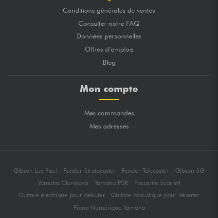
Conditions générales de ventes
Consulter notre FAQ
Données personnelles
Offres d’emplois
Blog
Mon compte
Mes commandes
Mes adresses
Gibson Les Paul
Fender Stratocaster
Fender Telecaster
Gibson SG
Yamaha Clavinova
Yamaha PSR
Focusrite Scarlett
Guitare électrique pour débuter
Guitare acoustique pour débuter
Piano Numérique Yamaha