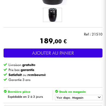
Casques
Micros & HF
DJ
Ref : 21510
189
,00 €
Sono
AJOUTER AU PANIER
Eclairage
Livraison
gratuite
Batteries & Percu
Prix bas
garantis
Satisfait
ou
remboursé
Garantie 3 ans
Vents
Dernière pièce
Stock en magasin
Violons & Quatuor
Expédiable en 2 à 3 jours
Voir dispo. Magasin
Eveil Musical