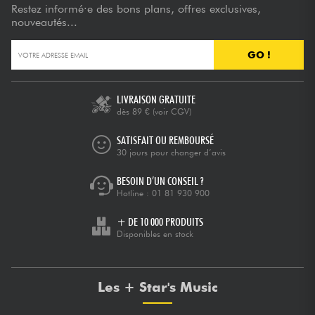
Restez informé·e des bons plans, offres exclusives,
nouveautés...
GO !
LIVRAISON GRATUITE
dès 89 €
(voir CGV)
SATISFAIT OU REMBOURSÉ
30 jours pour changer d’avis
BESOIN D’UN CONSEIL ?
Hotline :
01 81 930 900
+ DE 10 000 PRODUITS
Disponibles en stock
Les + Star's Music