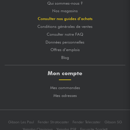
Qui sommes-nous ?
Nos magasins
Consulter nos guides d’achats
Conditions générales de ventes
Consulter notre FAQ
Données personnelles
Offres d’emplois
Blog
Mon compte
Mes commandes
Mes adresses
Gibson Les Paul
Fender Stratocaster
Fender Telecaster
Gibson SG
Yamaha Clavinova
Yamaha PSR
Focusrite Scarlett