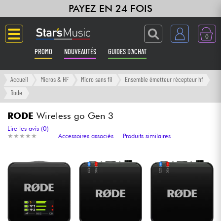
PAYEZ EN 24 FOIS
0
PROMO
NOUVEAUTÉS
GUIDES D'ACHAT
Langue
Accueil
Micros & HF
Micro sans fil
Ensemble émetteur récepteur hf
Rode
Guitares & Basses
RODE
Wireless go Gen 3
Amplis & Effets
Lire les avis (0)
★
★
★
★
★
★
★
★
★
★
Accessoires associés
Produits similaires
Claviers & Pianos
Synthés & Sampleurs
Home Studio