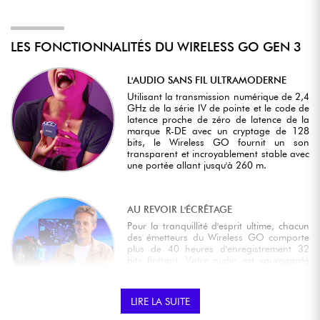
LES FONCTIONNALITÉS DU WIRELESS GO GEN 3
L'AUDIO SANS FIL ULTRAMODERNE
Utilisant la transmission numérique de 2,4
GHz de la série IV de pointe et le code de
latence proche de zéro de latence de la
marque R-DE avec un cryptage de 128
bits, le Wireless GO fournit un son
transparent et incroyablement stable avec
une portée allant jusqu'à 260 m.
AU REVOIR L'ÉCRÊTAGE
Pour la tranquillité d'esprit ultime, chacun
des émetteurs du Wireless GO comporte
plus de 40 heures d'enregistrement 32
bits flottant. Votre audio est sauvegardé
en toute sécurité chaque fois que vous
enregistrez, avec la possibilité de
récupérer n'importe quel enregistrement
LIRE LA SUITE
en post-production.