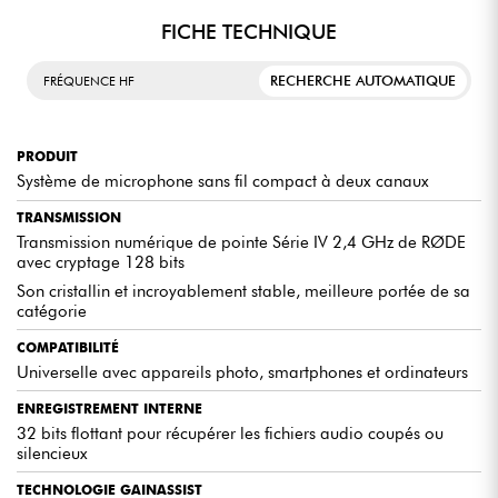
FICHE TECHNIQUE
LE PLUS POPULAIRE AU MONDE
L'outil audio de référence pour les
RECHERCHE AUTOMATIQUE
FRÉQUENCE HF
créateurs de contenu dans le monde
entier s'appuie sur son héritage, offrant
toutes les fonctionnalités et la commodité
dont un créateur pourrait avoir besoin
PRODUIT
tout en maintenant l'opération intuitive de
prise et de tir pour laquelle la gamme est
Système de microphone sans fil compact à deux canaux
connue.
TRANSMISSION
Transmission numérique de pointe Série IV 2,4 GHz de RØDE
avec cryptage 128 bits
Son cristallin et incroyablement stable, meilleure portée de sa
catégorie
LES AVIS D'EXPERTS
COMPATIBILITÉ
Le RODE Wireless GO Gen 3 surpasse ses prédécesseurs
Universelle avec appareils photo, smartphones et ordinateurs
grâce à une qualité audio cristalline et une gestion
améliorée des fréquences. La capsule intégrée fournit un
ENREGISTREMENT INTERNE
son clair, même dans des environnements bruyants, tandis
32 bits flottant pour récupérer les fichiers audio coupés ou
que la technologie de transmission numérique garantit
silencieux
une connexion fiable jusqu'à 200 mètres.
Avec la possibilité de connecter plusieurs émetteurs à un
TECHNOLOGIE GAINASSIST