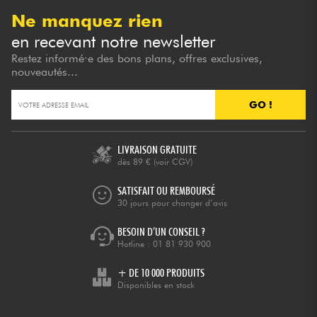
Ne manquez rien
en recevant notre newsletter
Restez informé·e des bons plans, offres exclusives,
nouveautés...
GO !
LIVRAISON GRATUITE
dès 89 €
(voir CGV)
SATISFAIT OU REMBOURSÉ
30 jours pour changer d’avis
BESOIN D’UN CONSEIL ?
Hotline :
01 81 930 900
+ DE 10 000 PRODUITS
Disponibles en stock