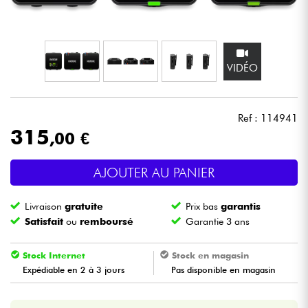
Casques
Micros & HF
VIDÉO
DJ
Ref : 114941
Sono
315
,00 €
Eclairage
AJOUTER AU PANIER
Batteries & Percu
Livraison
gratuite
Prix bas
garantis
Satisfait
ou
remboursé
Garantie 3 ans
Vents
Stock Internet
Stock en magasin
Violons & Quatuor
Expédiable en 2 à 3 jours
Pas disponible en magasin
Eveil Musical