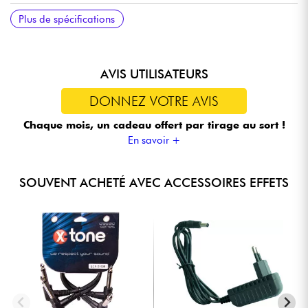
Dimensions intérieures de la housse 640 x 180 x 100 mm
Poids de la housse: env. 1,1 kg
Bande scratch autocollante (largeur de 50 mm), ruban velours
Plus de spécifications
(largeur de 25 mm) et attaches câbles inclus
AVIS UTILISATEURS
DONNEZ VOTRE AVIS
Chaque mois, un cadeau offert
par tirage au sort !
En savoir +
SOUVENT ACHETÉ AVEC ACCESSOIRES EFFETS