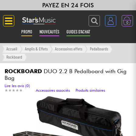
PAYEZ EN 24 FOIS
0
PROMO
NOUVEAUTÉS
GUIDES D'ACHAT
Langue
Accueil
Amplis & Effets
Accessoires effets
Pedalboards
Rockboard
Guitares & Basses
ROCKBOARD
DUO 2.2 B Pedalboard with Gig
Bag
Amplis & Effets
Lire les avis (0)
★
★
★
★
★
★
★
★
★
★
Accessoires associés
Produits similaires
Claviers & Pianos
Synthés & Sampleurs
Home Studio