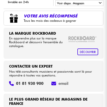
livrable en 24h
Voir dispo. Magasin
•
Câbles & Access.
LA PÉDALE BY
Star
'
S
Music
VOTRE AVIS RÉCOMPENSÉ
Tous les mois des cadeaux à gagner
•
Star
'
S
Music
BORDEAUX
HiFi
•
LA MARQUE ROCKBOARD
Star
'
S
Music
LILLE
Packs
En apprendre plus sur la marque
Rockboard et découvrir l'ensemble du
•
Star
'
S
Music
LYON
catalogue.
Voir nos marques
DÉCOUVRIR
•
Star
'
S
Music
PARIS
CONTACTER UN EXPERT
Nos télé-consultants musiciens et passionnés sont là pour
répondre à toutes vos questions.
01 81 930 900
email
LE PLUS GRAND RÉSEAU DE MAGASINS DE
FRANCE