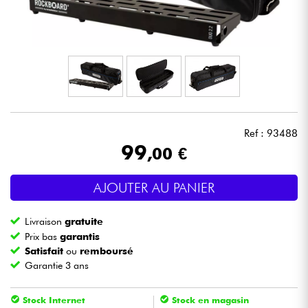
Casques
Micros & HF
DJ
Sono
Ref : 93488
99
,00 €
Eclairage
AJOUTER AU PANIER
Batteries & Percu
Livraison
gratuite
Vents
Prix bas
garantis
Satisfait
ou
remboursé
Garantie 3 ans
Violons & Quatuor
Stock Internet
Stock en magasin
Eveil Musical