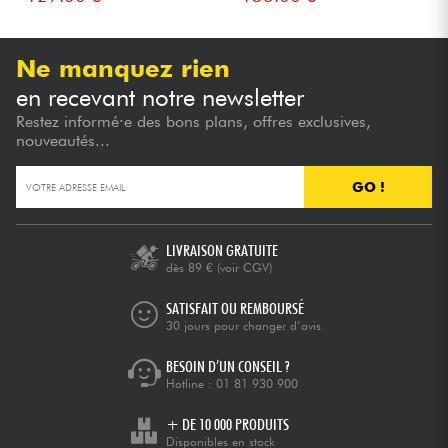
Ne manquez rien
en recevant notre newsletter
Restez informé·e des bons plans, offres exclusives,
nouveautés...
GO !
LIVRAISON GRATUITE
dès 89 €
(voir CGV)
SATISFAIT OU REMBOURSÉ
30 jours pour changer d’avis
BESOIN D’UN CONSEIL ?
Hotline :
01 81 930 900
+ DE 10 000 PRODUITS
Disponibles en stock