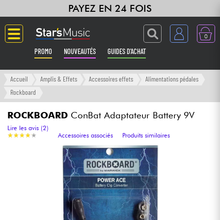
PAYEZ EN 24 FOIS
0
PROMO
NOUVEAUTÉS
GUIDES D'ACHAT
Langue
Accueil
Amplis & Effets
Accessoires effets
Alimentations pédales
Rockboard
Guitares & Basses
ROCKBOARD
ConBat Adaptateur Battery 9V
Amplis & Effets
Lire les avis (2)
★
★
★
★
★
★
★
★
★
★
Accessoires associés
Produits similaires
Claviers & Pianos
Synthés & Sampleurs
Home Studio