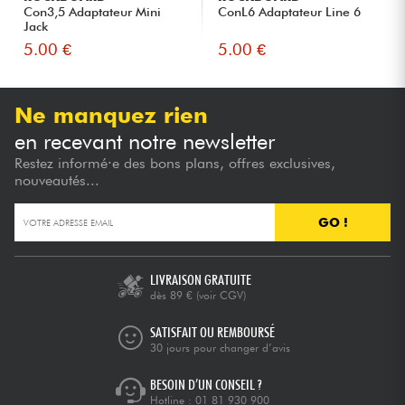
Con3,5 Adaptateur Mini
ConL6 Adaptateur Line 6
Jack
5.00 €
5.00 €
Ne manquez rien
en recevant notre newsletter
Restez informé·e des bons plans, offres exclusives,
nouveautés...
GO !
LIVRAISON GRATUITE
dès 89 €
(voir CGV)
SATISFAIT OU REMBOURSÉ
30 jours pour changer d’avis
BESOIN D’UN CONSEIL ?
Hotline :
01 81 930 900