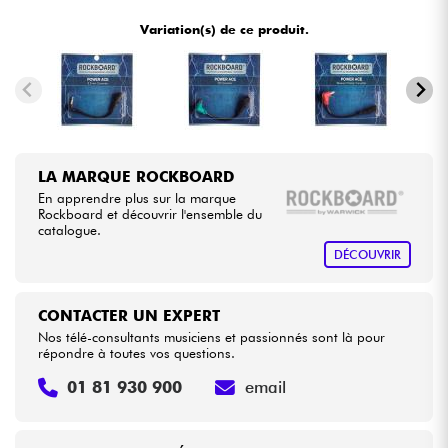
•
LA PÉDALE BY
Star
'
S
Music
Variation(s) de ce produit.
•
Câbles & Access.
Star
'
S
Music
BRUGES
•
Star
'
S
Music
LILLE
HiFi
•
Star
'
S
Music
LYON
Packs
LA MARQUE ROCKBOARD
En apprendre plus sur la marque
Voir nos marques
Rockboard et découvrir l'ensemble du
catalogue.
DÉCOUVRIR
CONTACTER UN EXPERT
Nos télé-consultants musiciens et passionnés sont là pour
répondre à toutes vos questions.
01 81 930 900
email