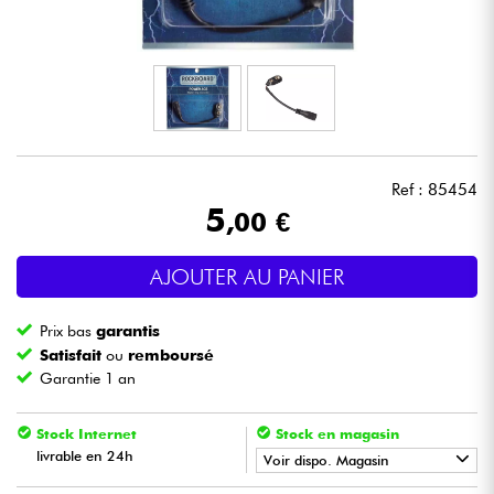
Casques
Micros & HF
DJ
Ref : 85454
Sono
5
,00 €
Eclairage
AJOUTER AU PANIER
Batteries & Percu
Prix bas
garantis
Satisfait
ou
remboursé
Vents
Garantie 1 an
Violons & Quatuor
Stock Internet
Stock en magasin
livrable en 24h
Voir dispo. Magasin
Eveil Musical