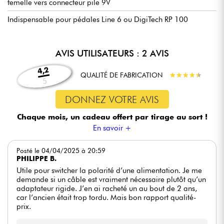
femelle vers connecteur pile 9V
Indispensable pour pédales Line 6 ou DigiTech RP 100
AVIS UTILISATEURS : 2 AVIS
4,2
QUALITÉ DE FABRICATION
★
★
★
★
★
★
★
★
★
★
5
DONNEZ VOTRE AVIS
Chaque mois, un cadeau offert
par tirage au sort !
En savoir +
Posté le 04/04/2025 à 20:59
PHILIPPE B.
Utile pour switcher la polarité d’une alimentation. Je me
demande si un câble est vraiment nécessaire plutôt qu’un
adaptateur rigide. J’en ai racheté un au bout de 2 ans,
car l’ancien était trop tordu. Mais bon rapport qualité-
prix.