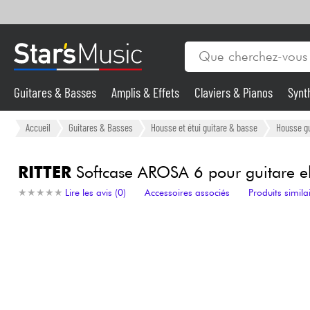
Guitares & Basses
Amplis & Effets
Claviers & Pianos
Synt
Vents
Guitares & Basses
Accueil
Guitares & Basses
Housse et étui guitare & basse
Housse gu
Synthés & Sampleurs
RITTER
Softcase AROSA 6 pour guitare ele
★
★
★
★
★
★
★
★
★
★
Lire les avis (0)
Accessoires associés
Produits simila
Micros & HF
Eclairage
Violons & Quatuor