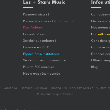
Les + Star's Music
Infos ut
Paiement sécurisé
Contactez-n
Paiement par mandat administratif
Qui sommes
Pass Culture
Nos magasi
Garantie 3 ans
Consulter n
Satisfait ou remboursé
Conditions g
Livraison en 24H*
Consulter n
Espace Pros-Institutions
Données per
Ventes intra-communautaires
Offres d’emp
Plus de 700 marques
Blog
Nos clients récompensés
r
Gibson SG
Yamaha Clavinova
Yamaha PSR
Focusrite Scarlett
Guitare é
Piano Numérique Yamaha