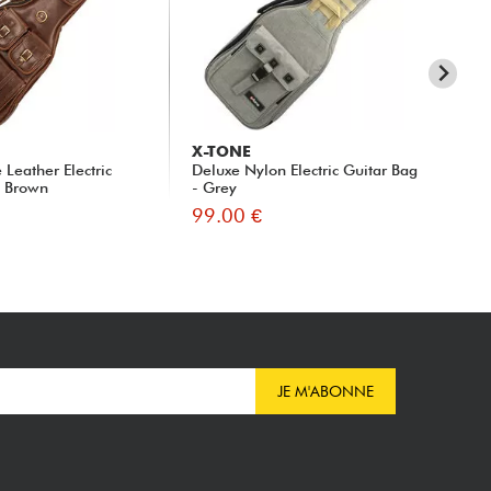
X-TONE
X-
Leather Electric
Deluxe Nylon Electric Guitar Bag
Lig
- Brown
- Grey
99.00 €
79
JE M'ABONNE