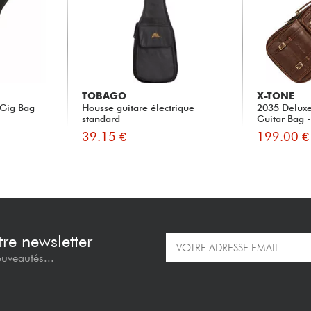
TOBAGO
X-TONE
 Gig Bag
Housse guitare électrique
2035 Deluxe 
standard
Guitar Bag 
39.15 €
199.00 €
re newsletter
ouveautés...