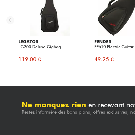
LEGATOR
FENDER
LG200 Deluxe Gigbag
FE610 Electric Guitar
119.00 €
49.25 €
Ne manquez rien
en recevant not
Restez informé·e des bons plans, offres exclusives, n