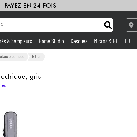
PAYEZ EN 24 FOIS
hés & Sampleurs
Home Studio
Casques
Micros & HF
DJ
Amplis & Effets
itare électrique
Ritter
Home Studio
ctrique, gris
ires
DJ
Batteries & Percu
Eveil Musical