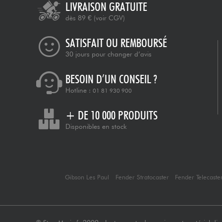
LIVRAISON GRATUITE
dès 89 €
(voir CGV)
SATISFAIT OU REMBOURSÉ
30 jours pour changer d’avis
BESOIN D’UN CONSEIL ?
Hotline :
01 81 930 900
+ DE 10 000 PRODUITS
Disponibles en stock
Gibson Les Paul
Fender Stratocaster
Fender Telecaste