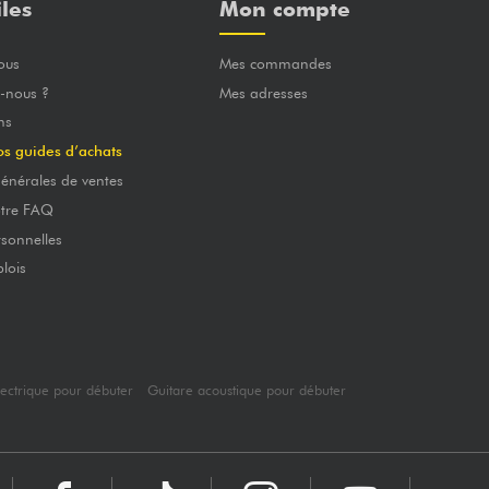
iles
Mon compte
ous
Mes commandes
-nous ?
Mes adresses
ns
os guides d’achats
énérales de ventes
otre FAQ
sonnelles
lois
lectrique pour débuter
Guitare acoustique pour débuter