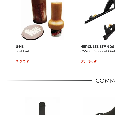
GHS
HERCULES STANDS
Fast Fret
GS200B Support Gui
9.30 €
22.35 €
COMPAR