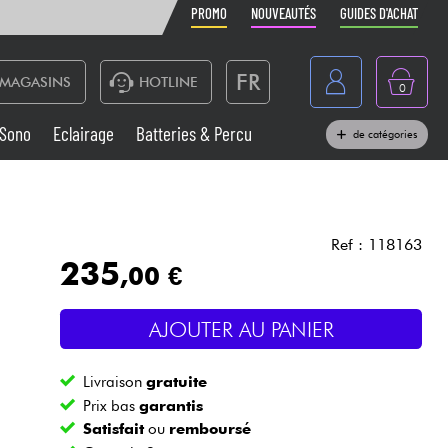
PROMO
NOUVEAUTÉS
GUIDES D'ACHAT
FR
MAGASINS
HOTLINE
0
Belgique
Sono
Eclairage
Batteries & Percu
de catégories
België
Claviers & Pianos
España
Casques
Deutschland
Ref : 118163
235
,00 €
Nederland
Sono
English
AJOUTER AU PANIER
Vents
Livraison
gratuite
Câbles & Access.
Prix bas
garantis
Satisfait
ou
remboursé