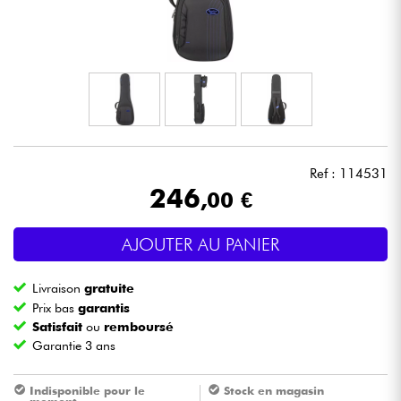
Casques
Micros & HF
DJ
Sono
Ref : 114531
246
,00 €
Eclairage
AJOUTER AU PANIER
Batteries & Percu
Livraison
gratuite
Vents
Prix bas
garantis
Satisfait
ou
remboursé
Garantie 3 ans
Violons & Quatuor
Indisponible pour le
Stock en magasin
Eveil Musical