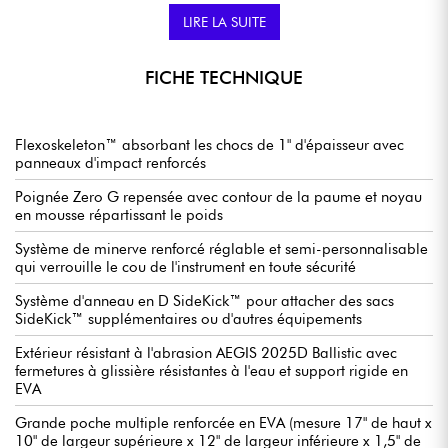
directement sur votre étui. Avec des boucles velcro faciles à
LIRE LA SUITE
attacher mais robustes, SideKick™ vous permet d'emporter tout
ce dont vous avez besoin, dans une solution facile à
transporter.
FICHE TECHNIQUE
Flexoskeleton™ absorbant les chocs de 1" d'épaisseur avec
panneaux d'impact renforcés
Poignée Zero G repensée avec contour de la paume et noyau
en mousse répartissant le poids
Système de minerve renforcé réglable et semi-personnalisable
qui verrouille le cou de l'instrument en toute sécurité
Système d'anneau en D SideKick™ pour attacher des sacs
SideKick™ supplémentaires ou d'autres équipements
Extérieur résistant à l'abrasion AEGIS 2025D Ballistic avec
fermetures à glissière résistantes à l'eau et support rigide en
EVA
Grande poche multiple renforcée en EVA (mesure 17" de haut x
10" de largeur supérieure x 12" de largeur inférieure x 1,5" de