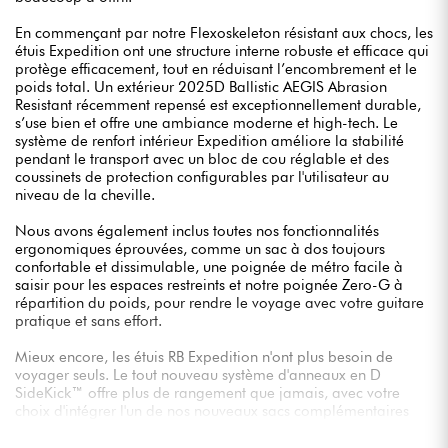
En commençant par notre Flexoskeleton résistant aux chocs, les
étuis Expedition ont une structure interne robuste et efficace qui
protège efficacement, tout en réduisant l’encombrement et le
poids total. Un extérieur 2025D Ballistic AEGIS Abrasion
Resistant récemment repensé est exceptionnellement durable,
s’use bien et offre une ambiance moderne et high-tech. Le
système de renfort intérieur Expedition améliore la stabilité
pendant le transport avec un bloc de cou réglable et des
coussinets de protection configurables par l'utilisateur au
niveau de la cheville.
Nous avons également inclus toutes nos fonctionnalités
ergonomiques éprouvées, comme un sac à dos toujours
confortable et dissimulable, une poignée de métro facile à
saisir pour les espaces restreints et notre poignée Zero-G à
répartition du poids, pour rendre le voyage avec votre guitare
pratique et sans effort.
Mieux encore, les étuis RB Expedition n'ont plus besoin de
voyager seuls. Le tout nouveau système d'anneaux en D
SideKick™ offre plus de rangement que jamais, avec votre
choix d'intégrer l'un de nos nouveaux sacs complémentaires
SideKick™ (disponibles en petit ou grand), ou d'accrocher des
mousquetons ou des élastiques pour ranger d'autres articles