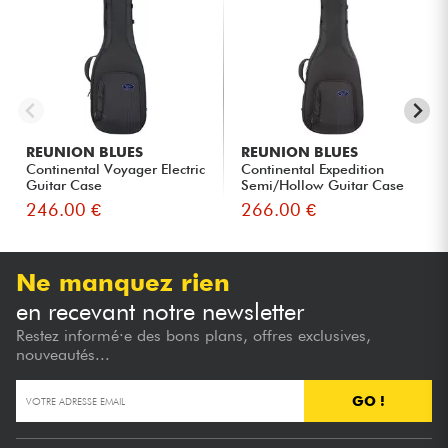
REUNION BLUES
REUNION BLUES
Continental Voyager Electric
Continental Expedition
Guitar Case
Semi/Hollow Guitar Case
246.00 €
266.00 €
Ne manquez rien
en recevant notre newsletter
Restez informé·e des bons plans, offres exclusives,
nouveautés...
GO !