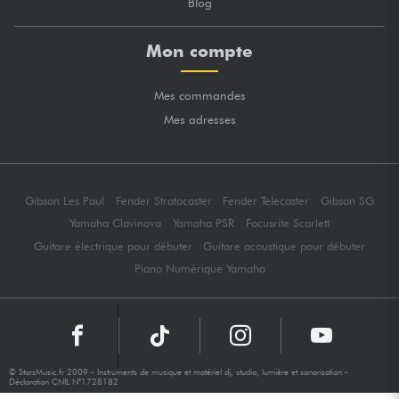
Blog
Mon compte
Mes commandes
Mes adresses
Gibson Les Paul
Fender Stratocaster
Fender Telecaster
Gibson SG
Yamaha Clavinova
Yamaha PSR
Focusrite Scarlett
Guitare électrique pour débuter
Guitare acoustique pour débuter
Piano Numérique Yamaha
© StarsMusic.fr 2009 - Instruments de musique et matériel dj, studio, lumière et sonorisation -
Déclaration CNIL N°1728182