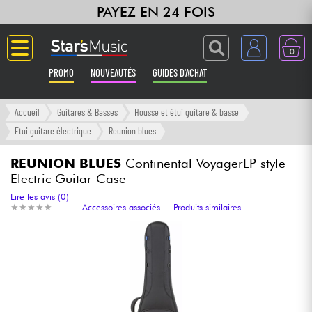
PAYEZ EN 24 FOIS
0
PROMO
NOUVEAUTÉS
GUIDES D'ACHAT
Langue
Accueil
Guitares & Basses
Housse et étui guitare & basse
Etui guitare électrique
Reunion blues
Guitares & Basses
REUNION BLUES
Continental VoyagerLP style
Electric Guitar Case
Amplis & Effets
Lire les avis (0)
★
★
★
★
★
★
★
★
★
★
Accessoires associés
Produits similaires
Claviers & Pianos
Synthés & Sampleurs
Home Studio