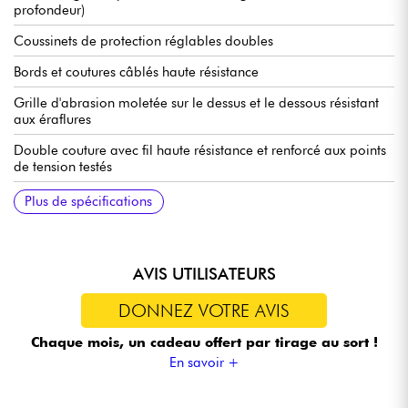
profondeur)
Coussinets de protection réglables doubles
Bords et coutures câblés haute résistance
Grille d'abrasion moletée sur le dessus et le dessous résistant
aux éraflures
Double couture avec fil haute résistance et renforcé aux points
de tension testés
Sangles de sac à dos réglables et dissimulables
Poignée de tête en mousse caoutchoutée
Coussinets de protection intérieurs de forme personnalisée Tête
Poche extérieure pratique pour un rangement rapide
Garantie à vie limitée
Plus de spécifications
et chevalet
AVIS UTILISATEURS
DONNEZ VOTRE AVIS
Chaque mois, un cadeau offert
par tirage au sort !
En savoir +