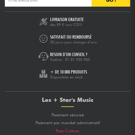
GO !
Câbles & Access.
LIVRAISON GRATUITE
dès 89 €
(voir CGV)
HiFi
SATISFAIT OU REMBOURSÉ
30 jours pour changer d’avis
Packs
BESOIN D’UN CONSEIL ?
Hotline :
01 81 930 900
Voir nos marques
+ DE 10 000 PRODUITS
Disponibles en stock
Les + Star's Music
Paiement sécurisé
Paiement par mandat administratif
Pass Culture