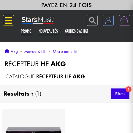
PAYEZ EN 24 FOIS
0
PROMO
NOUVEAUTÉS
GUIDES D'ACHAT
Langue
Akg
•
Micros & HF
•
Micro sans fil
Guitares & Basses
RÉCEPTEUR HF
AKG
Amplis & Effets
CATALOGUE
RÉCEPTEUR HF
AKG
1
Claviers & Pianos
Resultats :
(1)
Filtrer
Synthés & Sampleurs
Home Studio