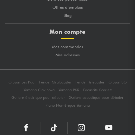
Offres d’emplois
Blog
Mon compte
Mes commandes
Mes adresses
Gibson Les Paul
Fender Stratocaster
Fender Telecaster
Gibson SG
Yamaha Clavinova
Yamaha PSR
Focusrite Scarlett
Guitare électrique pour débuter
Guitare acoustique pour débuter
Piano Numérique Yamaha