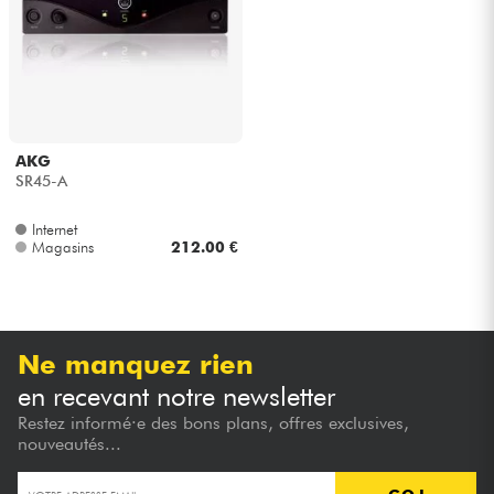
Casques
Micros & HF
DJ
AKG
SR45-A
Sono
Internet
Magasins
212.00 €
Eclairage
Batteries & Percu
Ne manquez rien
Vents
en recevant notre newsletter
Restez informé·e des bons plans, offres exclusives,
Violons & Quatuor
nouveautés...
Eveil Musical