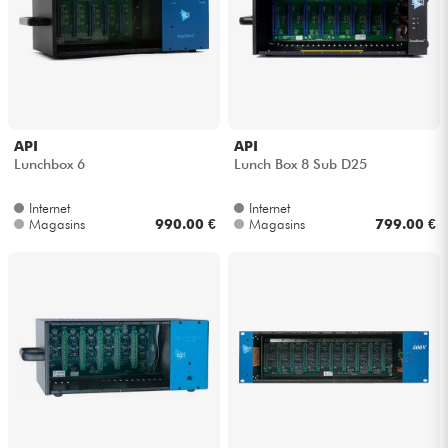
Casques
Micros & HF
DJ
API
API
Lunchbox 6
Lunch Box 8 Sub D25
Sono
Internet
Internet
Magasins
990.00 €
Magasins
799.00 €
Eclairage
Batteries & Percu
Vents
Violons & Quatuor
Eveil Musical