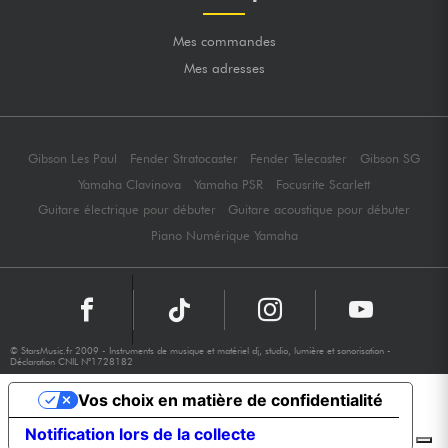
Mes commandes
Mes adresses
Gibson Les Paul
Fender Stratocaster
Fender Telecaster
Gibson SG
Yamaha Clavinova
Yamaha PSR
Focusrite Scarlett
Guitare électrique pour débuter
Guitare acoustique pour débuter
Piano Numérique Yamaha
© StarsMusic.fr 2009 - Instruments de musique et matériel dj, studio, lumière et sonorisation -
Déclaration CNIL N°1728182
Vos choix en matière de confidentialité
Notification lors de la collecte