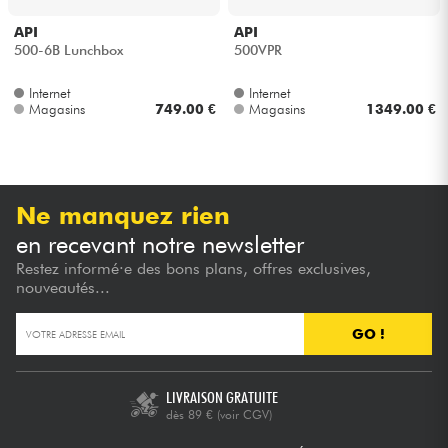
API
API
Câbles & Access.
500-6B Lunchbox
500VPR
Internet
Internet
HiFi
Magasins
749.00 €
Magasins
1349.00 €
Packs
Voir nos marques
Ne manquez rien
en recevant notre newsletter
Restez informé·e des bons plans, offres exclusives,
nouveautés...
GO !
LIVRAISON GRATUITE
dès 89 €
(voir CGV)