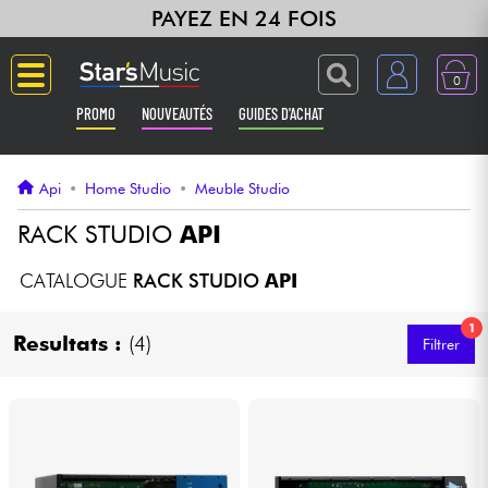
PAYEZ EN 24 FOIS
0
PROMO
NOUVEAUTÉS
GUIDES D'ACHAT
Langue
Api
•
Home Studio
•
Meuble Studio
Guitares & Basses
RACK STUDIO
API
Amplis & Effets
CATALOGUE
RACK STUDIO
API
1
Claviers & Pianos
Resultats :
(4)
Filtrer
Synthés & Sampleurs
Home Studio