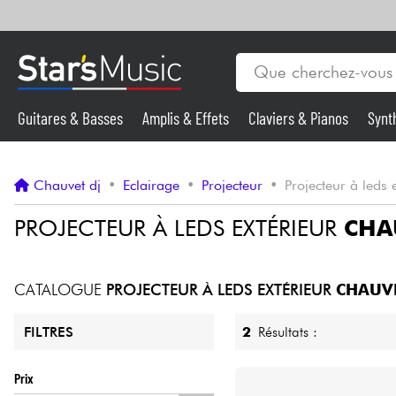
Guitares & Basses
Amplis & Effets
Claviers & Pianos
Synt
Vents
Guitares & Basses
Chauvet dj
•
Eclairage
•
Projecteur
•
Projecteur à leds 
Synthés & Sampleurs
PROJECTEUR À LEDS EXTÉRIEUR
CHA
Micros & HF
CATALOGUE
PROJECTEUR À LEDS EXTÉRIEUR
CHAUVE
Eclairage
2
Résultats :
FILTRES
Violons & Quatuor
Prix