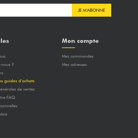
JE M'ABONNE
iles
Mon compte
ous
Mes commandes
-nous ?
Mes adresses
ns
os guides d’achats
énérales de ventes
otre FAQ
sonnelles
lois