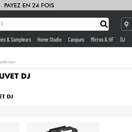
PAYEZ EN 24 FOIS
hés & Sampleurs
Home Studio
Casques
Micros & HF
DJ
Amplis & Effets
extérieur
Home Studio
UVET DJ
DJ
T DJ
Batteries & Percu
Eveil Musical