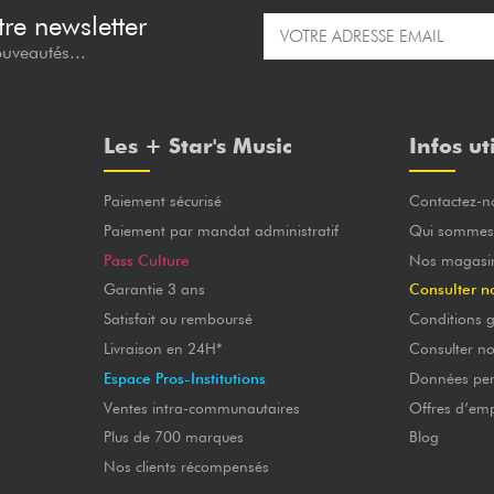
re newsletter
ouveautés...
Les + Star's Music
Infos ut
Paiement sécurisé
Contactez-n
Paiement par mandat administratif
Qui sommes
Pass Culture
Nos magasi
Garantie 3 ans
Consulter n
Satisfait ou remboursé
Conditions g
Livraison en 24H*
Consulter n
Espace Pros-Institutions
Données per
Ventes intra-communautaires
Offres d’emp
Plus de 700 marques
Blog
Nos clients récompensés