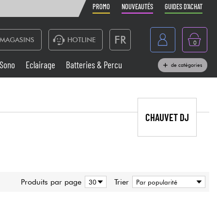
PROMO
NOUVEAUTÉS
GUIDES D'ACHAT
FR
MAGASINS
HOTLINE
0
Belgique
Sono
Eclairage
Batteries & Percu
de catégories
België
Claviers & Pianos
España
Casques
CHAUVET DJ
Deutschland
Nederland
Sono
English
Vents
Produits par page
Trier
Câbles & Access.