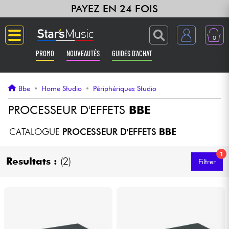
PAYEZ EN 24 FOIS
0
PROMO
NOUVEAUTÉS
GUIDES D'ACHAT
Langue
Bbe
•
Home Studio
•
Périphériques Studio
Guitares & Basses
PROCESSEUR D'EFFETS
BBE
Amplis & Effets
CATALOGUE
PROCESSEUR D'EFFETS
BBE
1
Claviers & Pianos
Resultats :
(2)
Filtrer
Synthés & Sampleurs
Home Studio