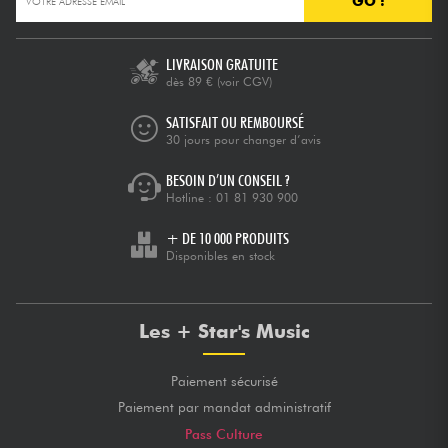
GO !
Câbles & Access.
LIVRAISON GRATUITE
dès 89 €
(voir CGV)
HiFi
SATISFAIT OU REMBOURSÉ
30 jours pour changer d’avis
Packs
BESOIN D’UN CONSEIL ?
Hotline :
01 81 930 900
Voir nos marques
+ DE 10 000 PRODUITS
Disponibles en stock
Les + Star's Music
Paiement sécurisé
Paiement par mandat administratif
Pass Culture