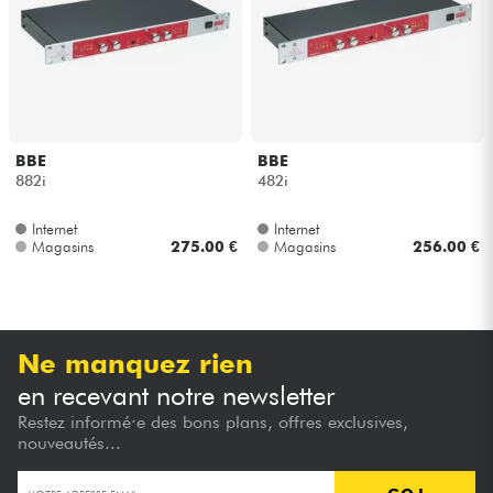
Casques
Micros & HF
DJ
BBE
BBE
882i
482i
Sono
Internet
Internet
Magasins
275.00 €
Magasins
256.00 €
Eclairage
Batteries & Percu
Ne manquez rien
Vents
en recevant notre newsletter
Restez informé·e des bons plans, offres exclusives,
Violons & Quatuor
nouveautés...
Eveil Musical