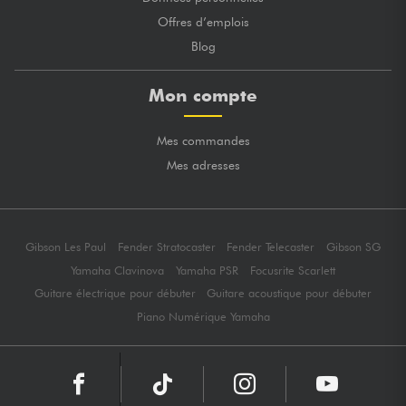
Offres d’emplois
Blog
Mon compte
Mes commandes
Mes adresses
Gibson Les Paul
Fender Stratocaster
Fender Telecaster
Gibson SG
Yamaha Clavinova
Yamaha PSR
Focusrite Scarlett
Guitare électrique pour débuter
Guitare acoustique pour débuter
Piano Numérique Yamaha