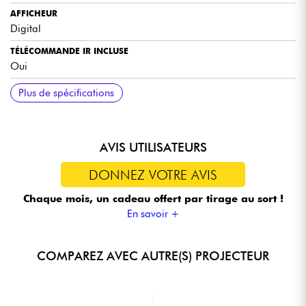
AFFICHEUR
Digital
TÉLÉCOMMANDE IR INCLUSE
Oui
DOUBLE ÉTRIER
CONNECTEUR SECTEUR
COQUE
PUISSANCE TOTALE
TENSION
DIMENSIONS
POIDS
Plus de spécifications
Métal réglable, cordon d’alimentation inclus
IN et OUT
ABS robuste
80W
AC110-220V 50-60HZ
165 x 165 x 70 mm
1,50 kg
AVIS UTILISATEURS
DONNEZ VOTRE AVIS
Chaque mois, un cadeau offert
par tirage au sort !
En savoir +
COMPAREZ AVEC AUTRE(S) PROJECTEUR