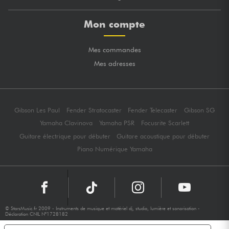
Mon compte
Mes commandes
Mes adresses
Gibson Les Paul
Fender Stratocaster
Fender Telecaster
Gibson SG
Yamaha Clavinova
Yamaha PSR
Focusrite Scarlett
Guitare électrique pour débuter
Guitare acoustique pour débuter
Piano Numérique Yamaha
© StarsMusic.fr 2009 - Instruments de musique et matériel dj, studio, lumière et sonorisation -
Déclaration CNIL N°1728182