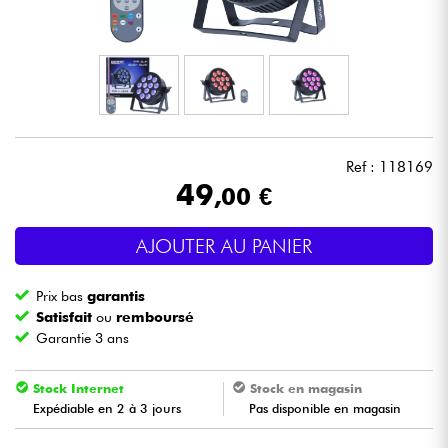
Casques
Micros & HF
DJ
Ref : 118169
Sono
49
,00 €
Eclairage
AJOUTER AU PANIER
Batteries & Percu
Prix bas
garantis
Satisfait
ou
remboursé
Vents
Garantie 3 ans
Stock Internet
Stock en magasin
Violons & Quatuor
Expédiable en 2 à 3 jours
Pas disponible en magasin
Eveil Musical