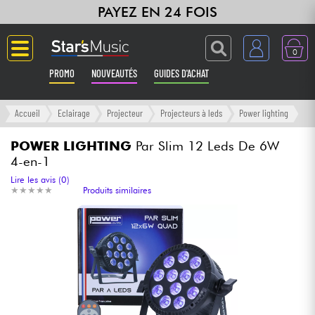
PAYEZ EN 24 FOIS
0
PROMO
NOUVEAUTÉS
GUIDES D'ACHAT
Langue
Accueil
Eclairage
Projecteur
Projecteurs à leds
Power lighting
Guitares & Basses
POWER LIGHTING
Par Slim 12 Leds De 6W
4-en-1
Amplis & Effets
Lire les avis (0)
★
★
★
★
★
★
★
★
★
★
Produits similaires
Claviers & Pianos
Synthés & Sampleurs
Home Studio