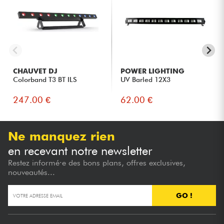
CHAUVET DJ
POWER LIGHTING
Colorband T3 BT ILS
UV Barled 12X3
247.00 €
62.00 €
Ne manquez rien
en recevant notre newsletter
Restez informé·e des bons plans, offres exclusives,
nouveautés...
GO !