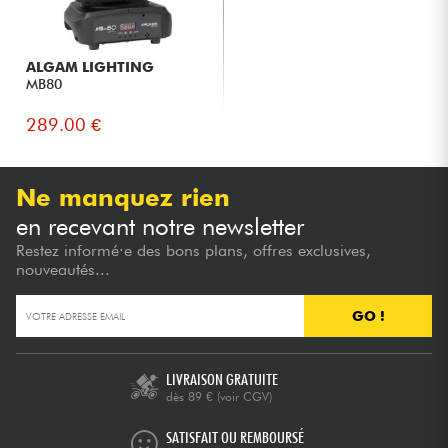
ALGAM LIGHTING
MB80
289.00 €
Ne manquez rien
en recevant notre newsletter
Restez informé·e des bons plans, offres exclusives,
nouveautés...
GO !
LIVRAISON GRATUITE
dès 89 €
(voir CGV)
SATISFAIT OU REMBOURSÉ