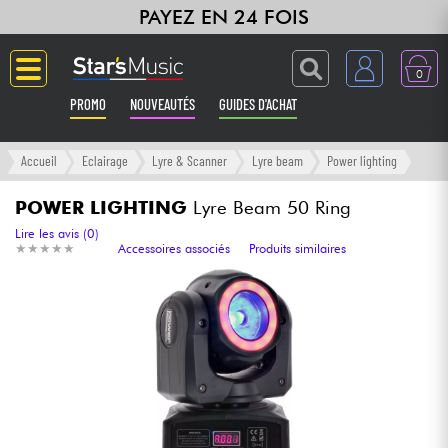
PAYEZ EN 24 FOIS
0
PROMO
NOUVEAUTÉS
GUIDES D'ACHAT
Langue
Accueil
Eclairage
Lyre & Scanner
Lyre beam
Power lighting
Guitares & Basses
POWER LIGHTING
Lyre Beam 50 Ring
Lire les avis (0)
★
★
★
★
★
★
★
★
★
★
Accessoires associés
Produits similaires
Amplis & Effets
Claviers & Pianos
Synthés & Sampleurs
Home Studio