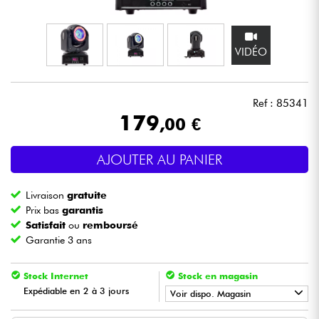
Casques
VIDÉO
Micros & HF
DJ
Ref : 85341
179
,00 €
Sono
AJOUTER AU PANIER
Eclairage
Livraison
gratuite
Batteries & Percu
Prix bas
garantis
Satisfait
ou
remboursé
Garantie 3 ans
Vents
Stock Internet
Stock en magasin
Violons & Quatuor
Expédiable en 2 à 3 jours
Voir dispo. Magasin
Eveil Musical