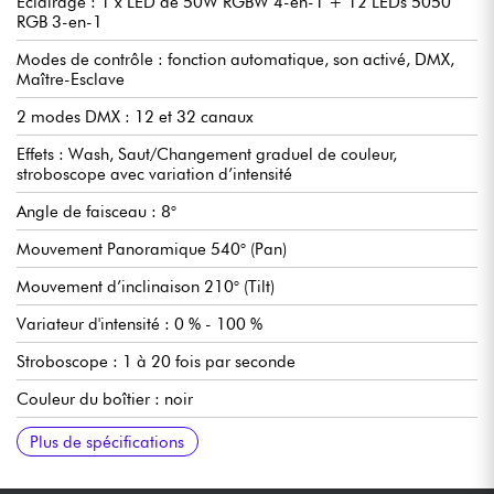
Éclairage : 1 x LED de 50W RGBW 4-en-1 + 12 LEDs 5050
RGB 3-en-1
Modes de contrôle : fonction automatique, son activé, DMX,
Maître-Esclave
2 modes DMX : 12 et 32 canaux
Effets : Wash, Saut/Changement graduel de couleur,
stroboscope avec variation d’intensité
Angle de faisceau : 8°
Mouvement Panoramique 540° (Pan)
Mouvement d’inclinaison 210° (Tilt)
Variateur d'intensité : 0 % - 100 %
Stroboscope : 1 à 20 fois par seconde
Couleur du boîtier : noir
Ecran d’affichage LED
Alimentation : 100-240V AC, 50/60 Hz
Dimensions : 160 x 145 x 250 mm
Poids : 2,61 kg
Plus de spécifications