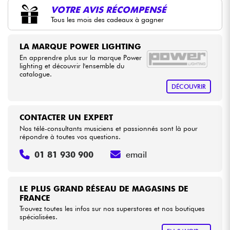
•
Star
'
S
Music
BRUGES
VOTRE AVIS RÉCOMPENSÉ
Tous les mois des cadeaux à gagner
•
Câbles & Access.
Star
'
S
Music
PARIS
LA MARQUE POWER LIGHTING
HiFi
En apprendre plus sur la marque Power
lighting et découvrir l'ensemble du
catalogue.
Packs
DÉCOUVRIR
Voir nos marques
CONTACTER UN EXPERT
Nos télé-consultants musiciens et passionnés sont là pour
répondre à toutes vos questions.
01 81 930 900
email
LE PLUS GRAND RÉSEAU DE MAGASINS DE
FRANCE
Trouvez toutes les infos sur nos superstores et nos boutiques
spécialisées.