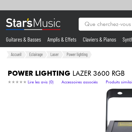
Guitares & Basses
Amplis & Effets
Claviers & Pianos
Synt
Vents
Guitares & Basses
Accueil
Eclairage
Laser
Power lighting
Synthés & Sampleurs
POWER LIGHTING
LAZER 3600 RGB
★
★
★
★
★
★
★
★
★
★
Lire les avis (0)
Accessoires associés
Produits simila
Micros & HF
Eclairage
Violons & Quatuor