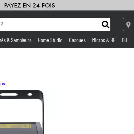
PAYEZ EN 24 FOIS
hés & Sampleurs
Home Studio
Casques
Micros & HF
DJ
Amplis & Effets
Home Studio
ires
DJ
Batteries & Percu
Eveil Musical