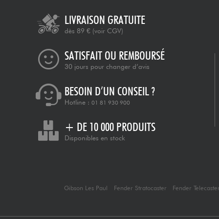
LIVRAISON GRATUITE
dès 89 €
(voir CGV)
SATISFAIT OU REMBOURSÉ
30 jours pour changer d’avis
BESOIN D’UN CONSEIL ?
Hotline :
01 81 930 900
+ DE 10 000 PRODUITS
Disponibles en stock
Gibson Les Paul
Fender Stratocaster
Fender Telecaste