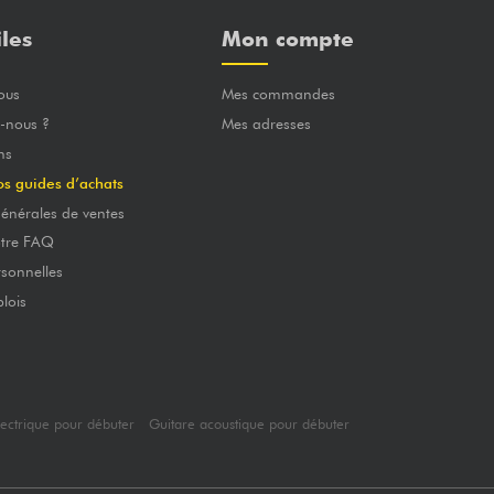
iles
Mon compte
ous
Mes commandes
-nous ?
Mes adresses
ns
os guides d’achats
énérales de ventes
otre FAQ
sonnelles
lois
lectrique pour débuter
Guitare acoustique pour débuter