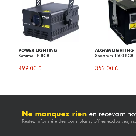
POWER LIGHTING
ALGAM LIGHTING
Saturne 1K RGB
Spectrum 1500 RGB
499.00 €
352.00 €
Ne manquez rien
en recevant not
Restez informé·e des bons plans, offres exclusives, n