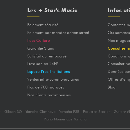
Les + Star's Music
Infos ut
Paiement sécurisé
Contactez-n
Paiement par mandat administratif
Qui sommes
Pass Culture
Nos magasi
Garantie 3 ans
Consulter n
Satisfait ou remboursé
Conditions g
Livraison en 24H*
Consulter n
Espace Pros-Institutions
Données per
Ventes intra-communautaires
Offres d’emp
Plus de 700 marques
Blog
Nos clients récompensés
r
Gibson SG
Yamaha Clavinova
Yamaha PSR
Focusrite Scarlett
Guitare é
Piano Numérique Yamaha