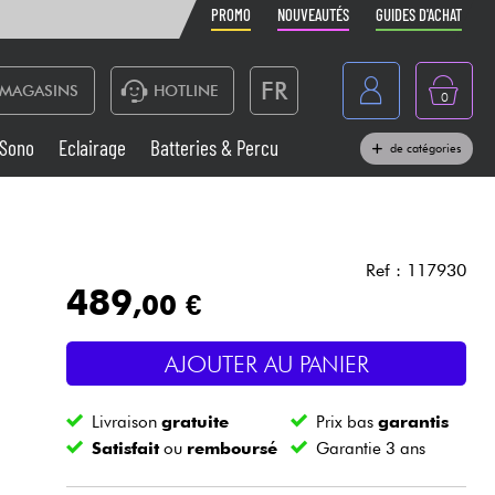
PROMO
NOUVEAUTÉS
GUIDES D'ACHAT
FR
MAGASINS
HOTLINE
0
Belgique
Sono
Eclairage
Batteries & Percu
de catégories
België
Claviers & Pianos
España
Casques
Deutschland
Ref : 117930
489
,00 €
Nederland
Sono
English
AJOUTER AU PANIER
Vents
Livraison
gratuite
Prix bas
garantis
Câbles & Access.
Satisfait
ou
remboursé
Garantie 3 ans