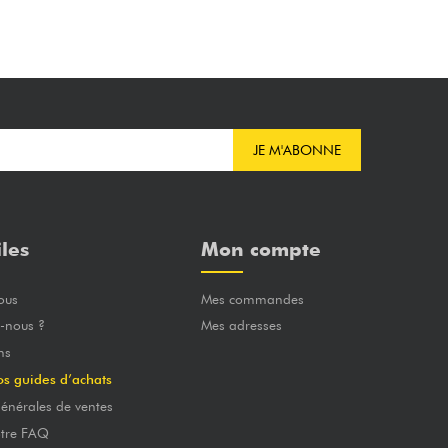
JE M'ABONNE
iles
Mon compte
ous
Mes commandes
-nous ?
Mes adresses
ns
os guides d’achats
énérales de ventes
otre FAQ