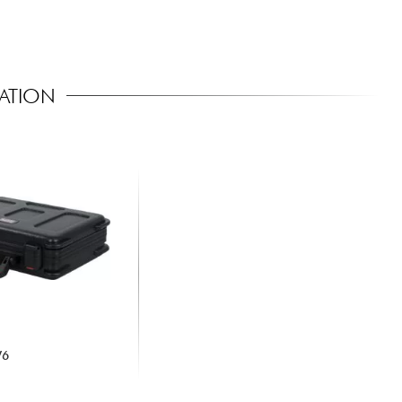
SATION
W6