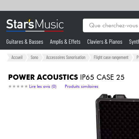
Guitares & Basses
Amplis & Effets
Claviers & Pianos
Synt
Vents
Guitares & Basses
Accueil
Sono
Accessoires Sonorisation
Flight case rangement
P
Synthés & Sampleurs
POWER ACOUSTICS
IP65 CASE 25
★
★
★
★
★
★
★
★
★
★
Lire les avis (0)
Produits similaires
Micros & HF
Eclairage
Violons & Quatuor