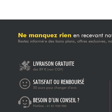
Ne manquez rien
en recevant not
Restez informé·e des bons plans, offres exclusives, n
LIVRAISON GRATUITE
dès 89 €
(voir CGV)
SATISFAIT OU REMBOURSÉ
30 jours pour changer d’avis
BESOIN D’UN CONSEIL ?
Hotline :
01 81 930 900