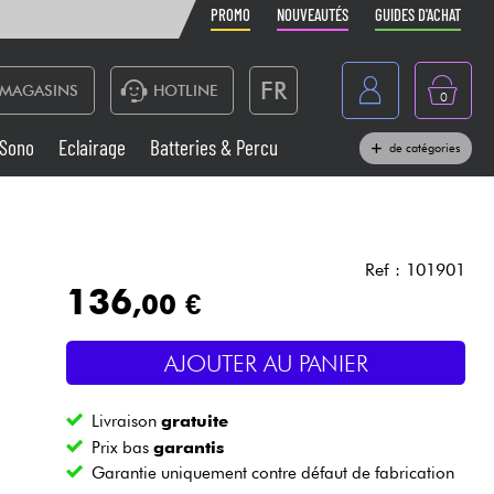
PROMO
NOUVEAUTÉS
GUIDES D'ACHAT
FR
MAGASINS
HOTLINE
0
Belgique
Sono
Eclairage
Batteries & Percu
de catégories
België
Claviers & Pianos
España
Casques
Deutschland
Ref : 101901
136
,00 €
Nederland
Sono
English
AJOUTER AU PANIER
Vents
Livraison
gratuite
Câbles & Access.
Prix bas
garantis
Garantie uniquement contre défaut de fabrication