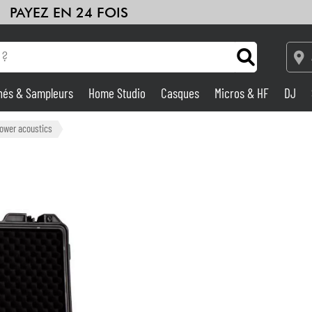
PAYEZ EN 24 FOIS
hés & Sampleurs
Home Studio
Casques
Micros & HF
DJ
Amplis & Effets
ower acoustics
Home Studio
DJ
Batteries & Percu
Eveil Musical