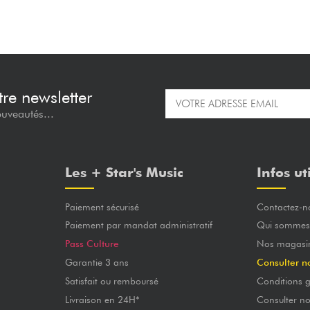
re newsletter
ouveautés...
Les + Star's Music
Infos ut
Paiement sécurisé
Contactez-n
Paiement par mandat administratif
Qui sommes
Pass Culture
Nos magasi
Garantie 3 ans
Consulter n
Satisfait ou remboursé
Conditions g
Livraison en 24H*
Consulter n