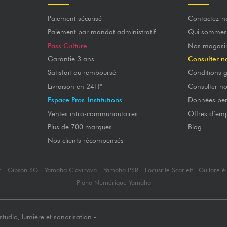
Paiement sécurisé
Contactez-n
Paiement par mandat administratif
Qui sommes
Pass Culture
Nos magasi
Garantie 3 ans
Consulter n
Satisfait ou remboursé
Conditions g
Livraison en 24H*
Consulter n
Espace Pros-Institutions
Données per
Ventes intra-communautaires
Offres d’emp
Plus de 700 marques
Blog
Nos clients récompensés
r
Gibson SG
Yamaha Clavinova
Yamaha PSR
Focusrite Scarlett
Guitare é
Piano Numérique Yamaha
tudio, lumière et sonorisation -