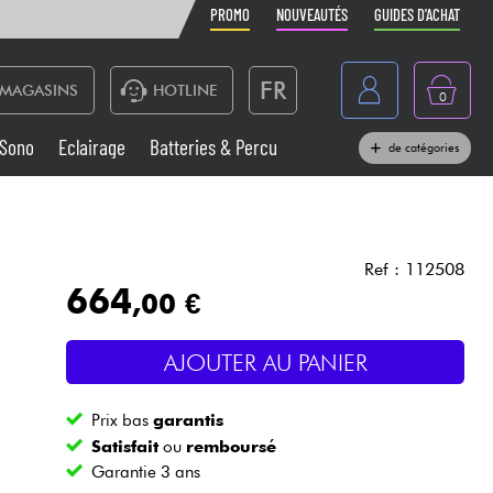
PROMO
NOUVEAUTÉS
GUIDES D'ACHAT
FR
MAGASINS
HOTLINE
0
Belgique
Sono
Eclairage
Batteries & Percu
de catégories
België
Claviers & Pianos
España
Casques
Deutschland
Ref : 112508
664
,00 €
Nederland
Sono
English
AJOUTER AU PANIER
Vents
Prix bas
garantis
Câbles & Access.
Satisfait
ou
remboursé
Garantie 3 ans