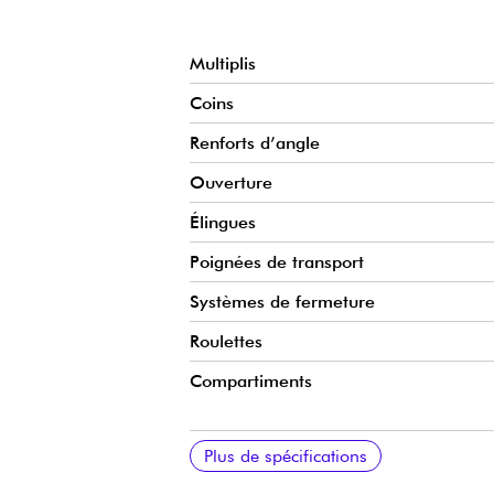
Multiplis
Coins
Renforts d’angle
Ouverture
Élingues
Poignées de transport
Systèmes de fermeture
Roulettes
Compartiments
Dimensions intérieures
Dimensions extérieures hors roulettes
Finition
Poids
Plus de spécifications