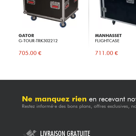
GATOR
MANHASSET
G-TOUR-TRK302212
FLIGHTCASE
705.00 €
711.00 €
Ne manquez rien
en recevant not
Restez informé·e des bons plans, offres exclusives, n
LIVRAISON GRATUITE