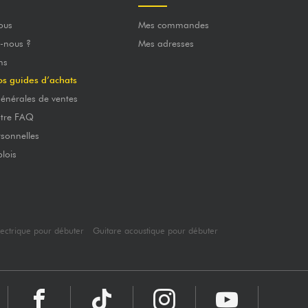
ous
Mes commandes
-nous ?
Mes adresses
ns
os guides d’achats
énérales de ventes
otre FAQ
sonnelles
lois
lectrique pour débuter
Guitare acoustique pour débuter