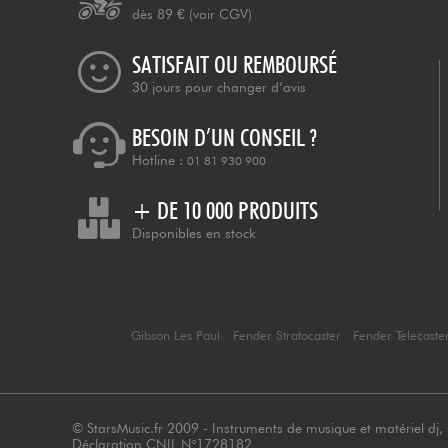
dès 89 €
(voir CGV)
SATISFAIT OU REMBOURSÉ
30 jours pour changer d’avis
BESOIN D’UN CONSEIL ?
Hotline :
01 81 930 900
+ DE 10 000 PRODUITS
Disponibles en stock
Gibson Les Paul
Fender Stratocaster
Fender Telecaste
© StarsMusic.fr 2009 - Instruments de musique et matériel dj, s
Déclaration CNIL N°1728182