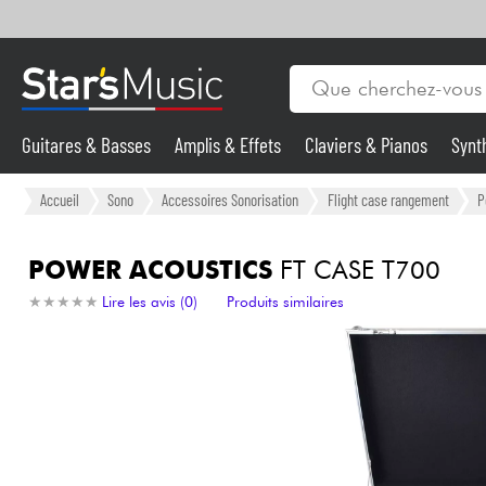
Guitares & Basses
Amplis & Effets
Claviers & Pianos
Synt
Vents
Violons & Quatuor
Eveil Musical
Câbles & Access.
Guitares & Basses
Accueil
Sono
Accessoires Sonorisation
Flight case rangement
P
Synthés & Sampleurs
POWER ACOUSTICS
FT CASE T700
★
★
★
★
★
★
★
★
★
★
Lire les avis (0)
Produits similaires
Micros & HF
Eclairage
Violons & Quatuor