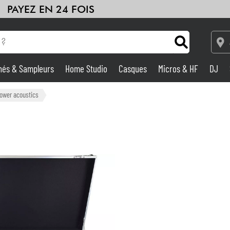
PAYEZ EN 24 FOIS
hés & Sampleurs
Home Studio
Casques
Micros & HF
DJ
HiFi
Packs
Voir nos marques
Amplis & Effets
ower acoustics
Home Studio
DJ
Batteries & Percu
Eveil Musical