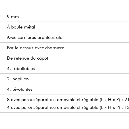
9 mm
À boule métal
Avec cornières profilées alu
Par le dessus avec charnière
De retenue du capot
4, rabattables
2, papillon
4, pivotantes
8 avec paroi séparatrice amovible et réglable (L x H x P) :
4 avec paroi séparatrice amovible et réglable (L x H x P) :
(L x H x P) : 1171 x 410 x 573 mm
(L x H x P) : 1195 x 420 x 585 mm
Noir et silver
43,80 Kg