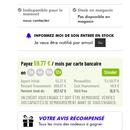
Indisponible pour le
Stock en magasin
moment
Pas disponible en
nous contacter
magasin
INFORMEZ MOI DE SON ENTREE EN STOCK
Je veux être notifié par email
Go
59.77 €
Payez
/ mois
par carte bancaire
3x
4x
10x
12x
en
Simuler
Apport initial:
55.33 €
Mensualités:
11 x 59.77 €
Montant financement:
608.67 €
Coût financement:
48.8 €
Montant total dù:
657.47 €
TAEG fixe:
16.9 %
UN CRÉDIT VOUS ENGAGE ET DOIT ÊTRE REMBOURSÉ. VÉRIFIEZ
VOS CAPACITÉS DE REMBOURSEMENT AVANT DE VOUS ENGAGER.
VOTRE AVIS RÉCOMPENSÉ
Tous les mois des cadeaux à gagner