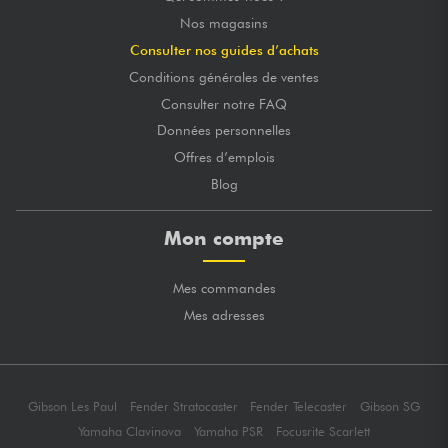
Nos magasins
Consulter nos guides d’achats
Conditions générales de ventes
Consulter notre FAQ
Données personnelles
Offres d’emplois
Blog
Mon compte
Mes commandes
Mes adresses
Gibson Les Paul
Fender Stratocaster
Fender Telecaster
Gibson SG
Yamaha Clavinova
Yamaha PSR
Focusrite Scarlett