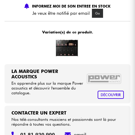
INFORMEZ MOI DE SON ENTREE EN STOCK
Je veux être notifié par email
Go
Câbles & Access.
HiFi
Variation(s) de ce produit.
Packs
Voir nos marques
LA MARQUE POWER
ACOUSTICS
En apprendre plus sur la marque Power
acoustics et découvrir l'ensemble du
catalogue.
DÉCOUVRIR
CONTACTER UN EXPERT
Nos télé-consultants musiciens et passionnés sont là pour
répondre à toutes vos questions.
01 81 930 900
email