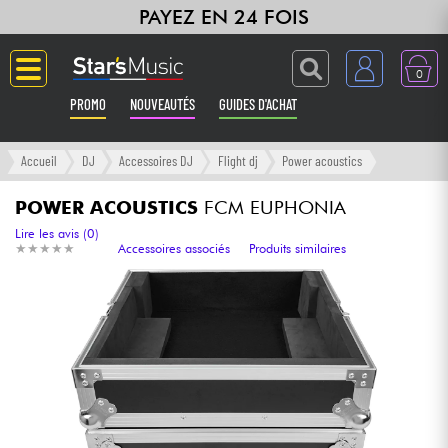
PAYEZ EN 24 FOIS
0
PROMO
NOUVEAUTÉS
GUIDES D'ACHAT
Langue
Accueil
DJ
Accessoires DJ
Flight dj
Power acoustics
Guitares & Basses
POWER ACOUSTICS
FCM EUPHONIA
Lire les avis (0)
★
★
★
★
★
★
★
★
★
★
Accessoires associés
Produits similaires
Amplis & Effets
Claviers & Pianos
Synthés & Sampleurs
Home Studio