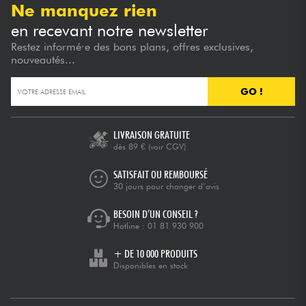
Ne manquez rien
en recevant notre newsletter
Restez informé·e des bons plans, offres exclusives,
nouveautés...
GO !
LIVRAISON GRATUITE
dès 89 €
(voir CGV)
SATISFAIT OU REMBOURSÉ
30 jours pour changer d’avis
BESOIN D’UN CONSEIL ?
Hotline :
01 81 930 900
+ DE 10 000 PRODUITS
Disponibles en stock