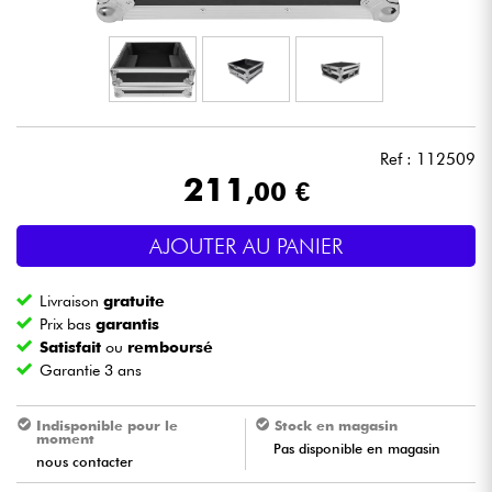
Casques
Micros & HF
DJ
Ref : 112509
211
,00 €
Sono
AJOUTER AU PANIER
Eclairage
Livraison
gratuite
Batteries & Percu
Prix bas
garantis
Satisfait
ou
remboursé
Garantie 3 ans
Vents
Indisponible pour le
Stock en magasin
Violons & Quatuor
moment
Pas disponible en magasin
nous contacter
Eveil Musical