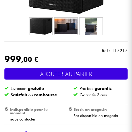
Casques
Micros & HF
DJ
Ref : 117217
Sono
999
,00 €
Eclairage
AJOUTER AU PANIER
Batteries & Percu
Livraison
gratuite
Prix bas
garantis
Satisfait
ou
remboursé
Garantie 3 ans
Vents
Indisponible pour le
Stock en magasin
moment
Violons & Quatuor
Pas disponible en magasin
nous contacter
Eveil Musical