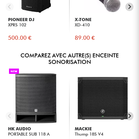
PIONEER DJ
X-TONE
XPRS 102
XD-410
500.00 €
89.00 €
COMPAREZ AVEC AUTRE(S) ENCEINTE
SONORISATION
NEW
HK AUDIO
MACKIE
PORTABLE SUB 118 A
Thump 18S V4