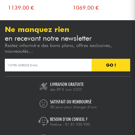
1139.00 €
1069.00 €
Ne manquez rien
en recevant notre newsletter
Restez informé·e des bons plans, offres exclusives,
nouveautés...
GO !
LIVRAISON GRATUITE
dès 89 €
(voir CGV)
SATISFAIT OU REMBOURSÉ
30 jours pour changer d’avis
BESOIN D’UN CONSEIL ?
Hotline :
01 81 930 900