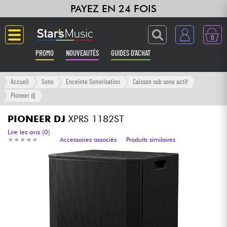
PAYEZ EN 24 FOIS
0
PROMO
NOUVEAUTÉS
GUIDES D'ACHAT
Langue
Accueil
Sono
Enceinte Sonorisation
Caisson sub sono actif
Pioneer dj
Guitares & Basses
PIONEER DJ
XPRS 1182ST
Amplis & Effets
Lire les avis (0)
★
★
★
★
★
★
★
★
★
★
Accessoires associés
Produits similaires
Claviers & Pianos
Synthés & Sampleurs
Home Studio