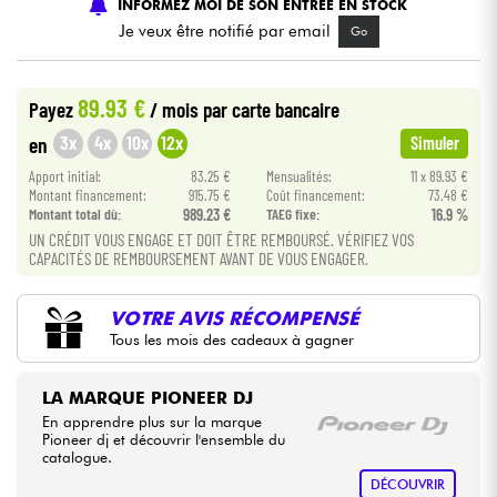
INFORMEZ MOI DE SON ENTREE EN STOCK
Je veux être notifié par email
Go
Câbles & Access.
89.93 €
Payez
/ mois
par carte bancaire
HiFi
3x
4x
10x
12x
en
Simuler
Packs
Apport initial:
83.25 €
Mensualités:
11 x 89.93 €
Montant financement:
915.75 €
Coût financement:
73.48 €
Montant total dù:
989.23 €
TAEG fixe:
16.9 %
Voir nos marques
UN CRÉDIT VOUS ENGAGE ET DOIT ÊTRE REMBOURSÉ. VÉRIFIEZ VOS
CAPACITÉS DE REMBOURSEMENT AVANT DE VOUS ENGAGER.
VOTRE AVIS RÉCOMPENSÉ
Tous les mois des cadeaux à gagner
LA MARQUE PIONEER DJ
En apprendre plus sur la marque
Pioneer dj et découvrir l'ensemble du
catalogue.
DÉCOUVRIR