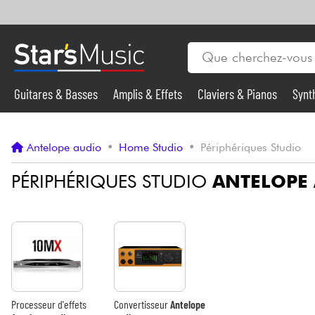
Guitares & Basses
Amplis & Effets
Claviers & Pianos
Synt
Vents
Guitares & Basses
Antelope audio
•
Home Studio
•
Périphériques Studio
Synthés & Sampleurs
PÉRIPHÉRIQUES STUDIO
ANTELOPE
Micros & HF
Eclairage
Violons & Quatuor
Processeur d'effets
Convertisseur
Antelope