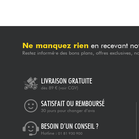
Ne manquez rien
en recevant not
Restez informé·e des bons plans, offres exclusives, n
LIVRAISON GRATUITE
dès 89 €
(voir CGV)
SATISFAIT OU REMBOURSÉ
30 jours pour changer d’avis
BESOIN D’UN CONSEIL ?
Hotline :
01 81 930 900