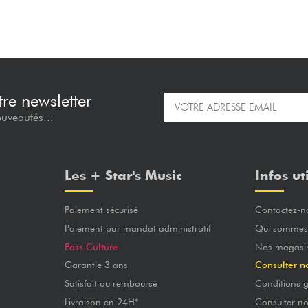
re newsletter
ouveautés...
Les + Star's Music
Infos ut
Paiement sécurisé
Contactez-n
Paiement par mandat administratif
Qui sommes
Pass Culture
Nos magasi
Garantie 3 ans
Consulter n
Satisfait ou remboursé
Conditions g
Livraison en 24H*
Consulter n