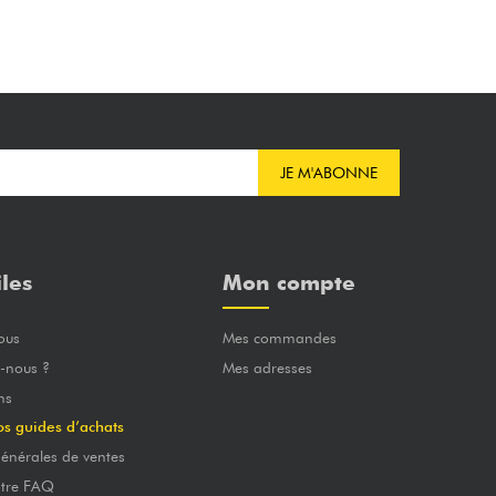
JE M'ABONNE
iles
Mon compte
ous
Mes commandes
-nous ?
Mes adresses
ns
os guides d’achats
énérales de ventes
otre FAQ