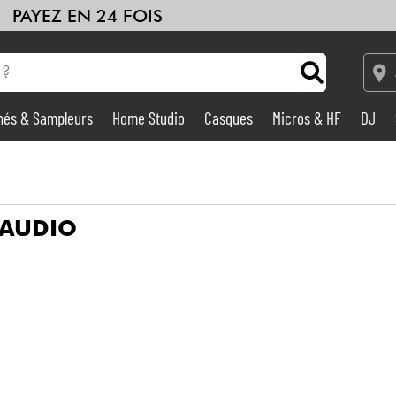
PAYEZ EN 24 FOIS
hés & Sampleurs
Home Studio
Casques
Micros & HF
DJ
Amplis & Effets
Home Studio
 AUDIO
DJ
Batteries & Percu
Eveil Musical