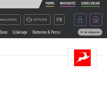
PROMO
NOUVEAUTÉS
GUIDES D'ACHAT
FR
MAGASINS
HOTLINE
0
Belgique
Sono
Eclairage
Batteries & Percu
de catégories
België
Claviers & Pianos
España
Casques
Deutschland
Nederland
Sono
English
Vents
Câbles & Access.