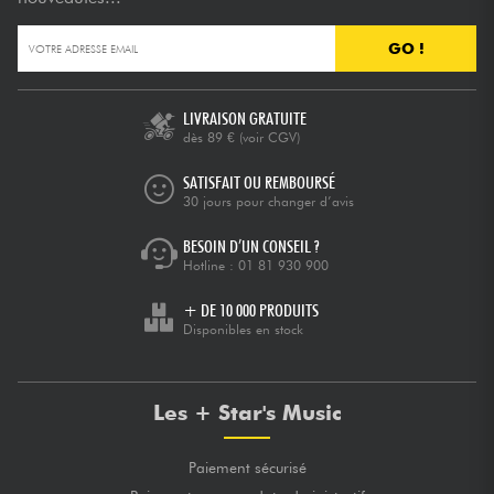
GO !
Câbles & Access.
HiFi
LIVRAISON GRATUITE
dès 89 €
(voir CGV)
Packs
SATISFAIT OU REMBOURSÉ
30 jours pour changer d’avis
Voir nos marques
BESOIN D’UN CONSEIL ?
Hotline :
01 81 930 900
+ DE 10 000 PRODUITS
Disponibles en stock
Les + Star's Music
Paiement sécurisé