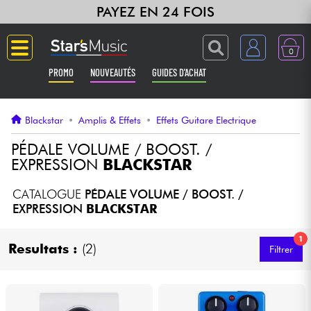
PAYEZ EN 24 FOIS
0
PROMO
NOUVEAUTÉS
GUIDES D'ACHAT
Langue
Blackstar
•
Amplis & Effets
•
Effets Guitare Electrique
Guitares & Basses
PÉDALE VOLUME / BOOST. /
EXPRESSION
BLACKSTAR
Amplis & Effets
CATALOGUE
PÉDALE VOLUME / BOOST. /
EXPRESSION
BLACKSTAR
Claviers & Pianos
1
Resultats :
(2)
Filtrer
Synthés & Sampleurs
Home Studio