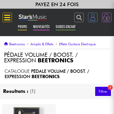
PAYEZ EN 24 FOIS
0
PROMO
NOUVEAUTÉS
GUIDES D'ACHAT
Langue
Beetronics
•
Amplis & Effets
•
Effets Guitare Electrique
Guitares & Basses
PÉDALE VOLUME / BOOST. /
EXPRESSION
BEETRONICS
Amplis & Effets
CATALOGUE
PÉDALE VOLUME / BOOST. /
EXPRESSION
BEETRONICS
Claviers & Pianos
1
Resultats :
(1)
Filtrer
Synthés & Sampleurs
Home Studio