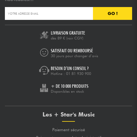
GO !
Câbles & Access.
HiFi
LIVRAISON GRATUITE
dès 89 €
(voir CGV)
Packs
SATISFAIT OU REMBOURSÉ
30 jours pour changer d’avis
Voir nos marques
BESOIN D’UN CONSEIL ?
Hotline :
01 81 930 900
+ DE 10 000 PRODUITS
Disponibles en stock
Les + Star's Music
Paiement sécurisé