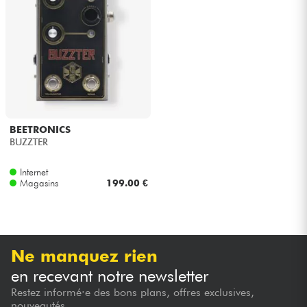
Casques
Micros & HF
DJ
Sono
BEETRONICS
BUZZTER
Eclairage
Internet
Magasins
199.00 €
Batteries & Percu
Vents
Ne manquez rien
Violons & Quatuor
en recevant notre newsletter
Restez informé·e des bons plans, offres exclusives,
Eveil Musical
nouveautés...