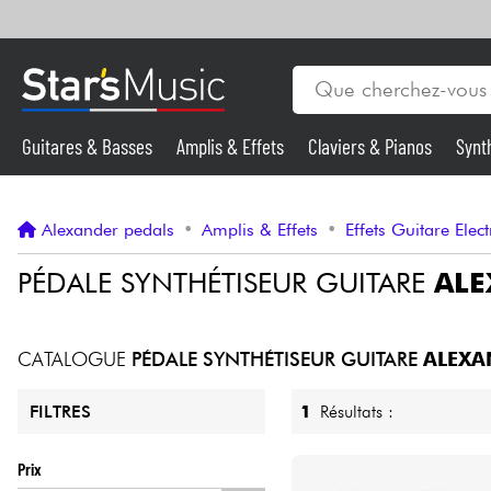
Guitares & Basses
Amplis & Effets
Claviers & Pianos
Synt
Vents
Guitares & Basses
Alexander pedals
•
Amplis & Effets
•
Effets Guitare Elec
Synthés & Sampleurs
PÉDALE SYNTHÉTISEUR GUITARE
ALE
Micros & HF
CATALOGUE
PÉDALE SYNTHÉTISEUR GUITARE
ALEXA
Eclairage
1
Résultats :
FILTRES
Violons & Quatuor
Prix