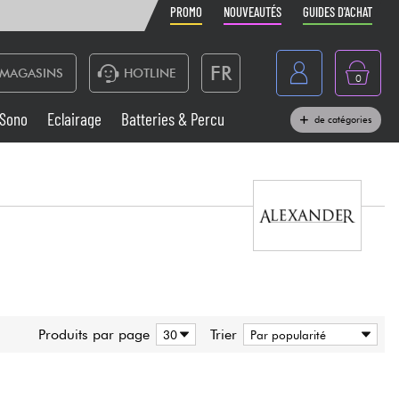
PROMO
NOUVEAUTÉS
GUIDES D'ACHAT
FR
MAGASINS
HOTLINE
0
Belgique
Sono
Eclairage
Batteries & Percu
de catégories
België
Claviers & Pianos
España
Casques
Deutschland
Nederland
Sono
English
Vents
Produits par page
Trier
Câbles & Access.