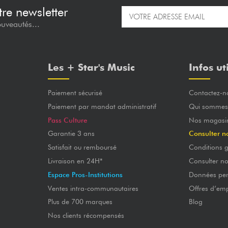
re newsletter
ouveautés...
Les + Star's Music
Infos ut
Paiement sécurisé
Contactez-n
Paiement par mandat administratif
Qui sommes
Pass Culture
Nos magasi
Garantie 3 ans
Consulter n
Satisfait ou remboursé
Conditions g
Livraison en 24H*
Consulter n
Espace Pros-Institutions
Données per
Ventes intra-communautaires
Offres d’emp
Plus de 700 marques
Blog
Nos clients récompensés