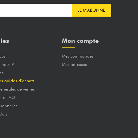
JE M'ABONNE
iles
Mon compte
ous
Mes commandes
-nous ?
Mes adresses
ns
os guides d’achats
énérales de ventes
otre FAQ
sonnelles
lois