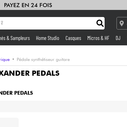
PAYEZ EN 24 FOIS
hés & Sampleurs
Home Studio
Casques
Micros & HF
DJ
Amplis & Effets
trique
•
Pédale synthétiseur guitare
Home Studio
XANDER PEDALS
DJ
NDER PEDALS
Batteries & Percu
Eveil Musical