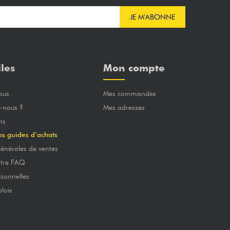
JE M'ABONNE
iles
Mon compte
ous
Mes commandes
-nous ?
Mes adresses
ns
os guides d’achats
énérales de ventes
otre FAQ
sonnelles
lois