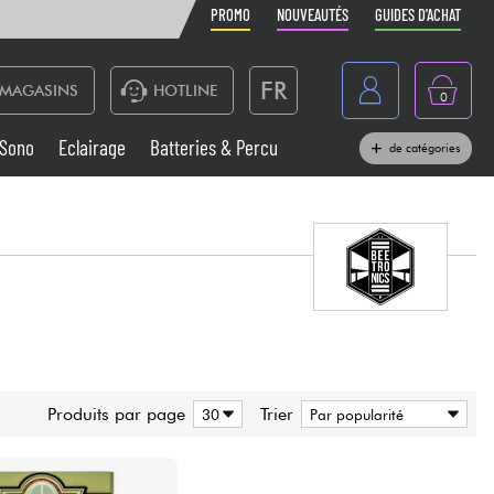
PROMO
NOUVEAUTÉS
GUIDES D'ACHAT
FR
MAGASINS
HOTLINE
0
Belgique
Sono
Eclairage
Batteries & Percu
de catégories
België
Claviers & Pianos
España
Casques
Deutschland
Nederland
Sono
English
Vents
Produits par page
Trier
Câbles & Access.