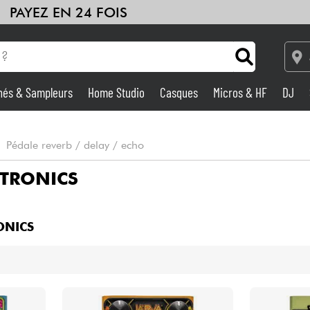
PAYEZ EN 24 FOIS
hés & Sampleurs
Home Studio
Casques
Micros & HF
DJ
Amplis & Effets
•
Pédale reverb / delay / echo
Home Studio
ETRONICS
DJ
ONICS
Batteries & Percu
Eveil Musical