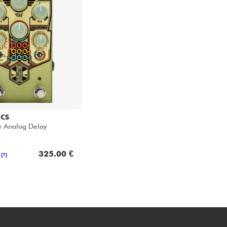
ICS
 Analog Delay
325.00 €
[?]