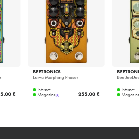
Packs
Voir nos marques
BEETRONICS
BEETRON
z
Larva Morphing Phaser
BeeBeeDee
Internet
Internet
5.00 €
255.00 €
Magasins
Magasins
[?]