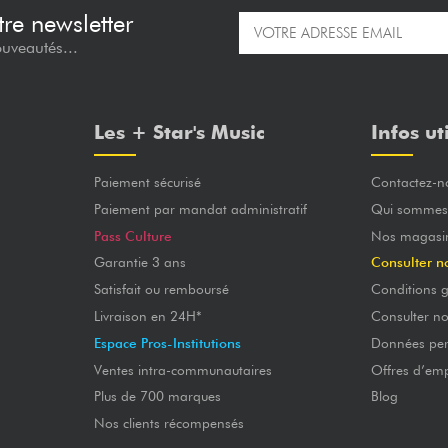
re newsletter
ouveautés...
Les + Star's Music
Infos ut
Paiement sécurisé
Contactez-n
Paiement par mandat administratif
Qui sommes
Pass Culture
Nos magasi
Garantie 3 ans
Consulter n
Satisfait ou remboursé
Conditions g
Livraison en 24H*
Consulter n
Espace Pros-Institutions
Données per
Ventes intra-communautaires
Offres d’emp
Plus de 700 marques
Blog
Nos clients récompensés