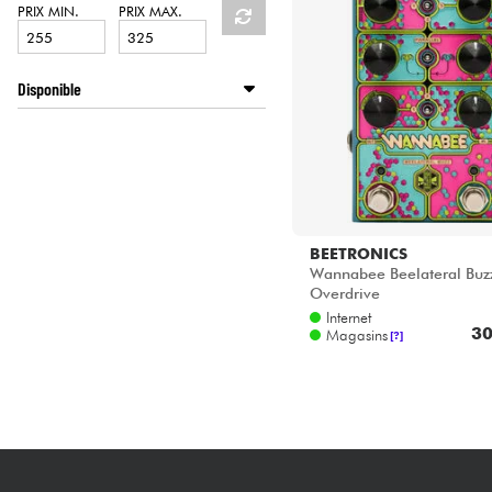
HiFi
PRIX MIN.
PRIX MAX.
Disponible
Disponible en ligne
LA PÉDALE by Star's Music
BEETRONICS
Wannabee Beelateral Buz
Overdrive
Internet
30
Magasins
[?]