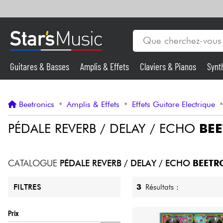
Guitares & Basses
Amplis & Effets
Claviers & Pianos
Synt
Vents
Guitares & Basses
Beetronics
•
Amplis & Effets
•
Effets Guitare Electrique
Synthés & Sampleurs
PÉDALE REVERB / DELAY / ECHO
BE
Micros & HF
CATALOGUE
PÉDALE REVERB / DELAY / ECHO
BEETR
Eclairage
3
Résultats :
FILTRES
Violons & Quatuor
Prix