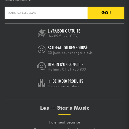
GO !
Câbles & Access.
HiFi
LIVRAISON GRATUITE
dès 89 €
(voir CGV)
Packs
SATISFAIT OU REMBOURSÉ
30 jours pour changer d’avis
Voir nos marques
BESOIN D’UN CONSEIL ?
Hotline :
01 81 930 900
+ DE 10 000 PRODUITS
Disponibles en stock
Les + Star's Music
Paiement sécurisé