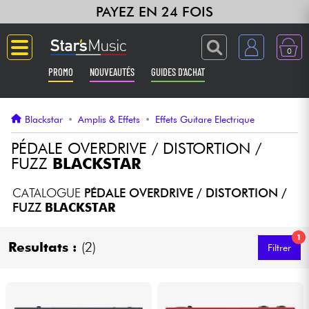
PAYEZ EN 24 FOIS
0
PROMO
NOUVEAUTÉS
GUIDES D'ACHAT
Langue
Blackstar
•
Amplis & Effets
•
Effets Guitare Electrique
Guitares & Basses
PÉDALE OVERDRIVE / DISTORTION /
FUZZ
BLACKSTAR
Amplis & Effets
CATALOGUE
PÉDALE OVERDRIVE / DISTORTION /
FUZZ
BLACKSTAR
Claviers & Pianos
1
Resultats :
(2)
Filtrer
Synthés & Sampleurs
Home Studio