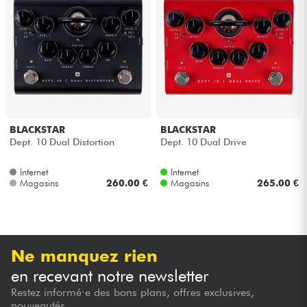
Casques
Micros & HF
DJ
Sono
BLACKSTAR
BLACKSTAR
Dept. 10 Dual Distortion
Dept. 10 Dual Drive
Eclairage
Internet
Internet
Magasins
260.00 €
Magasins
265.00 €
Batteries & Percu
Vents
Ne manquez rien
Violons & Quatuor
en recevant notre newsletter
Restez informé·e des bons plans, offres exclusives,
Eveil Musical
nouveautés...