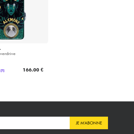
L
verdrive
166.00 €
[?]
JE M'ABONNE