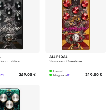
L
ALL PEDAL
arlor Edition
Slamourai Overdrive
Internet
259.00 €
219.00 €
Magasins
[?]
[?]