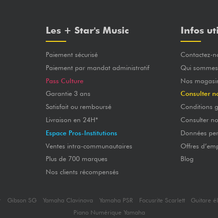
Les + Star's Music
Infos ut
Paiement sécurisé
Contactez-n
Paiement par mandat administratif
Qui sommes
Pass Culture
Nos magasi
Garantie 3 ans
Consulter n
Satisfait ou remboursé
Conditions g
Livraison en 24H*
Consulter n
Espace Pros-Institutions
Données per
Ventes intra-communautaires
Offres d’emp
Plus de 700 marques
Blog
Nos clients récompensés
r
Gibson SG
Yamaha Clavinova
Yamaha PSR
Focusrite Scarlett
Guitare é
Piano Numérique Yamaha