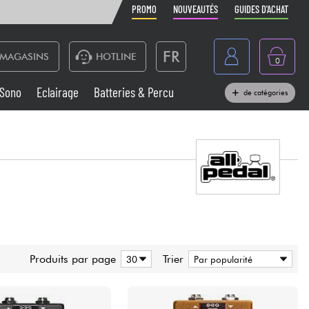
PROMO
NOUVEAUTÉS
GUIDES D'ACHAT
FR
MAGASINS
HOTLINE
0
Belgique
Sono
Eclairage
Batteries & Percu
de catégories
België
Claviers & Pianos
España
Casques
Deutschland
Nederland
Sono
English
Vents
Produits par page
Trier
Câbles & Access.