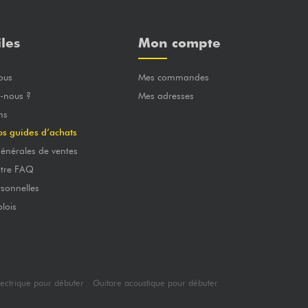
iles
Mon compte
ous
Mes commandes
-nous ?
Mes adresses
ns
os guides d’achats
énérales de ventes
otre FAQ
sonnelles
lois
lectrique pour débuter
Guitare acoustique pour débuter