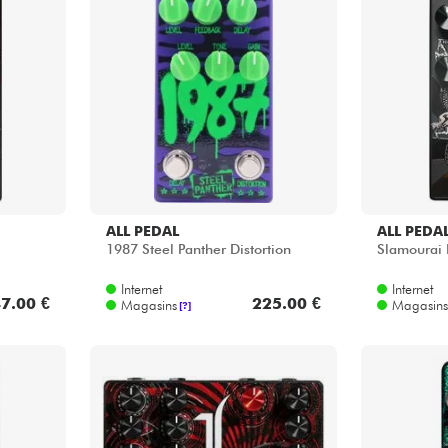
Packs
Voir nos marques
ALL PEDAL
ALL PEDA
1987 Steel Panther Distortion
Slamourai P
Internet
Internet
7.00 €
225.00 €
Magasins
Magasins
[?]