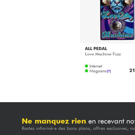
ALL PEDAL
Love Machine Fuzz
Internet
21
Magasins
[?]
Ne manquez rien
en recevant not
Restez informé·e des bons plans, offres exclusives, n