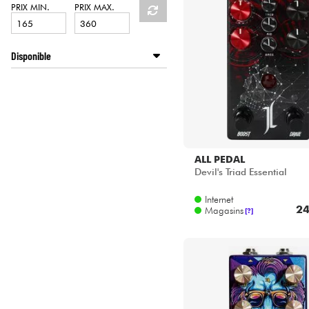
HiFi
PRIX MIN.
PRIX MAX.
Disponible
Disponible en ligne
LA PÉDALE by Star's Music
Star's Music Bordeaux
Star's Music Bruge
Star's Music Bruxelles
ALL PEDAL
Star's Music Lyon
Devil's Triad Essential
Internet
24
Magasins
[?]