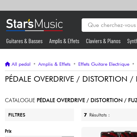
Guitares & Basses
Amplis & Effets
Claviers & Pianos
Synt
Vents
Guitares & Basses
All pedal
•
Amplis & Effets
•
Effets Guitare Electrique
•
Synthés & Sampleurs
PÉDALE OVERDRIVE / DISTORTION /
Micros & HF
CATALOGUE
PÉDALE OVERDRIVE / DISTORTION / FU
Eclairage
7
Résultats :
FILTRES
Violons & Quatuor
Prix