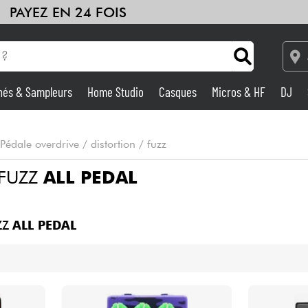
PAYEZ EN 24 FOIS
hés & Sampleurs
Home Studio
Casques
Micros & HF
DJ
Amplis & Effets
Pédale overdrive / distortion / fuzz
Home Studio
 FUZZ
ALL PEDAL
DJ
ZZ
ALL PEDAL
Batteries & Percu
Eveil Musical