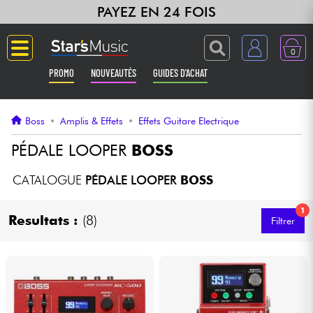
PAYEZ EN 24 FOIS
0
PROMO
NOUVEAUTÉS
GUIDES D'ACHAT
Langue
Boss
•
Amplis & Effets
•
Effets Guitare Electrique
Guitares & Basses
PÉDALE LOOPER
BOSS
Amplis & Effets
CATALOGUE
PÉDALE LOOPER
BOSS
1
Claviers & Pianos
Resultats :
(8)
Filtrer
Synthés & Sampleurs
Home Studio