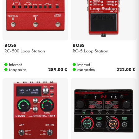
Casques
Micros & HF
DJ
BOSS
BOSS
RC-500 Loop Station
RC-5 Loop Station
Sono
Internet
Internet
Magasins
289.00 €
Magasins
222.00 €
Eclairage
Batteries & Percu
Vents
Violons & Quatuor
Eveil Musical