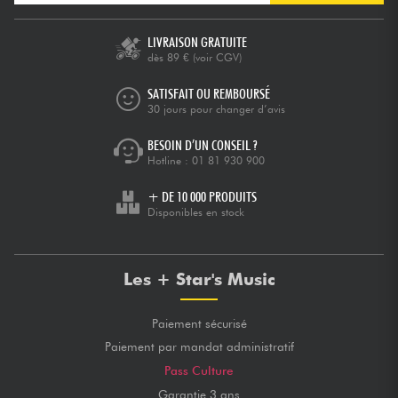
LIVRAISON GRATUITE
dès 89 €
(voir CGV)
SATISFAIT OU REMBOURSÉ
30 jours pour changer d’avis
BESOIN D’UN CONSEIL ?
Hotline :
01 81 930 900
+ DE 10 000 PRODUITS
Disponibles en stock
Les + Star's Music
Paiement sécurisé
Paiement par mandat administratif
Pass Culture
Garantie 3 ans