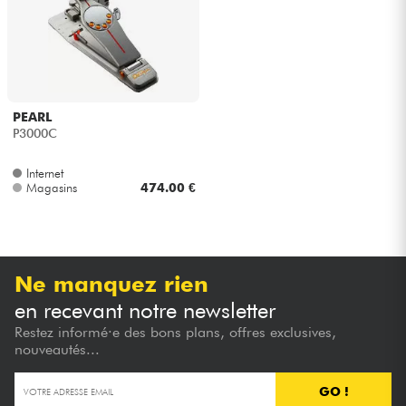
PEARL
P3000C
Internet
Magasins
474.00 €
Ne manquez rien
en recevant notre newsletter
Restez informé·e des bons plans, offres exclusives,
nouveautés...
GO !