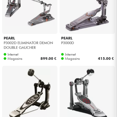
Casques
Micros & HF
DJ
PEARL
PEARL
P3002D ELIMINATOR DEMON
P3000D
Sono
DOUBLE GAUCHER
Internet
Internet
Magasins
899.00 €
Magasins
415.00 €
Eclairage
Batteries & Percu
Vents
Violons & Quatuor
Eveil Musical