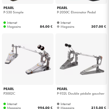
PEARL
PEARL
Câbles & Access.
P-530 Simple
P-2050C Eliminator Pedal
Internet
Internet
HiFi
Magasins
84.00 €
Magasins
307.00 €
Packs
Voir nos marques
PEARL
PEARL
P3002C
P-932L Double pédale gaucher
Internet
Internet
Magasins
994.00 €
Magasins
315.00 €