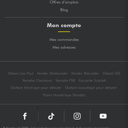
Offres d’emplois
Blog
Mon compte
Mes commandes
Mes adresses
Gibson Les Paul
Fender Stratocaster
Fender Telecaster
Gibson SG
Yamaha Clavinova
Yamaha PSR
Focusrite Scarlett
Guitare électrique pour débuter
Guitare acoustique pour débuter
Piano Numérique Yamaha
© StarsMusic.fr 2009 - Instruments de musique et matériel dj, studio, lumière et sonorisation -