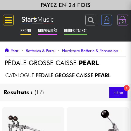
PAYEZ EN 24 FOIS
0
PROMO
NOUVEAUTÉS
GUIDES D'ACHAT
Langue
Pearl
•
Batteries & Percu
•
Hardware Batterie & Percussion
Guitares & Basses
PÉDALE GROSSE CAISSE
PEARL
Amplis & Effets
CATALOGUE
PÉDALE GROSSE CAISSE
PEARL
1
Claviers & Pianos
Resultats :
(17)
Filtrer
Synthés & Sampleurs
Home Studio