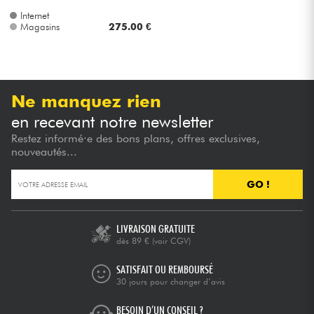
Internet
Magasins
275.00 €
Ne manquez rien
en recevant notre newsletter
Restez informé·e des bons plans, offres exclusives,
nouveautés...
GO !
LIVRAISON GRATUITE
dès 89 €
(voir CGV)
SATISFAIT OU REMBOURSÉ
30 jours pour changer d’avis
BESOIN D’UN CONSEIL ?