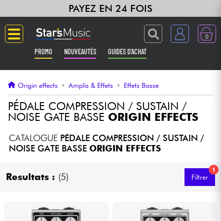
PAYEZ EN 24 FOIS
0
PROMO
NOUVEAUTÉS
GUIDES D'ACHAT
Langue
Origin effects
•
Amplis & Effets
•
Effets Basse
Guitares & Basses
PÉDALE COMPRESSION / SUSTAIN /
NOISE GATE BASSE
ORIGIN EFFECTS
Amplis & Effets
CATALOGUE
PÉDALE COMPRESSION / SUSTAIN /
NOISE GATE BASSE
ORIGIN EFFECTS
Claviers & Pianos
1
Resultats :
(5)
Filtrer
Synthés & Sampleurs
Home Studio