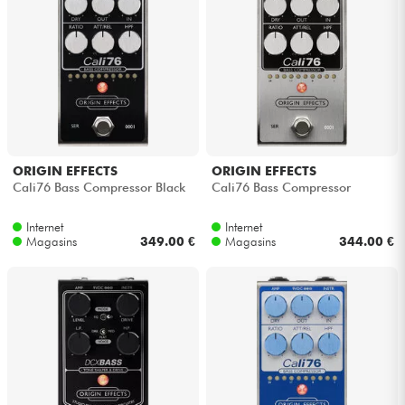
Casques
Micros & HF
DJ
Sono
ORIGIN EFFECTS
ORIGIN EFFECTS
Cali76 Bass Compressor Black
Cali76 Bass Compressor
Eclairage
Internet
Internet
Magasins
349.00 €
Magasins
344.00 €
Batteries & Percu
Vents
Violons & Quatuor
Eveil Musical